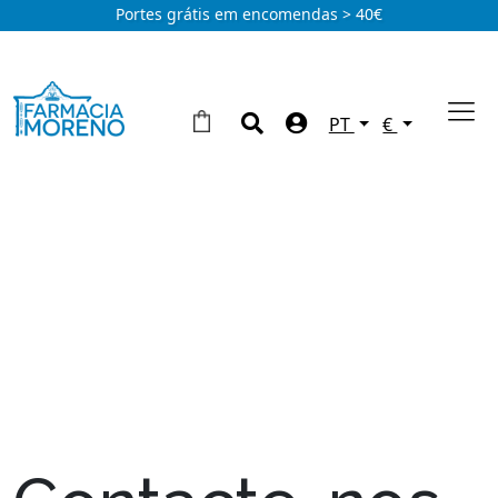
Portes grátis em encomendas > 40€
PT
€