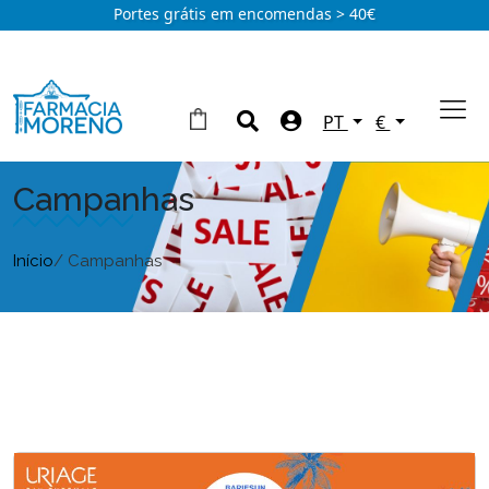
Portes grátis em encomendas > 40€
PT
€
Campanhas
Início
/ Campanhas