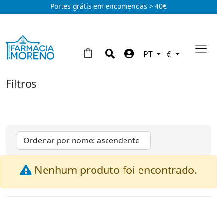
Portes grátis em encomendas > 40€
PT
€
Filtros
Nenhum produto foi encontrado.