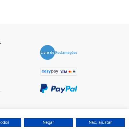
a
e
todos
Negar
Não, ajustar