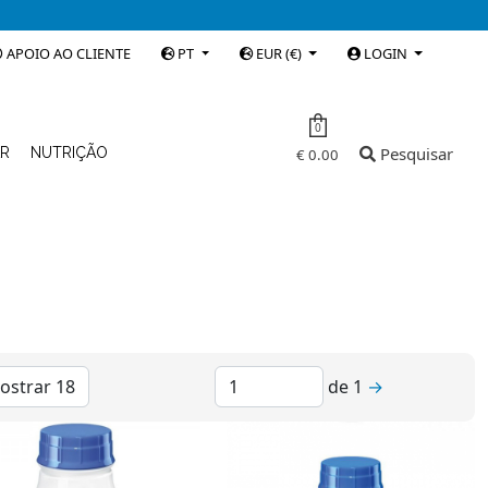
APOIO AO CLIENTE
PT
EUR (€)
LOGIN
0
Pesquisar
AR
NUTRIÇÃO
€ 0.00
de
1
→