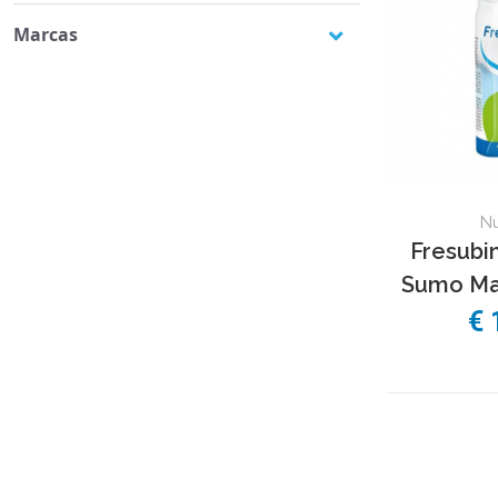
Marcas
Fresubin
(4)
Nu
Fresubin
Sumo Ma
€ 