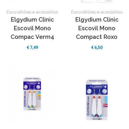
Escovilhões e acessórios
Escovilhões e acessórios
Elgydium Clinic
Elgydium Clinic
Escovil Mono
Escovil Mono
Compac Verm4
Compact Roxo
€ 7,49
€ 6,50