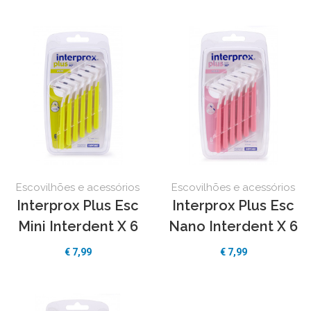
Escovilhões e acessórios
Escovilhões e acessórios
Interprox Plus Esc
Interprox Plus Esc
Mini Interdent X 6
Nano Interdent X 6
€ 7,99
€ 7,99