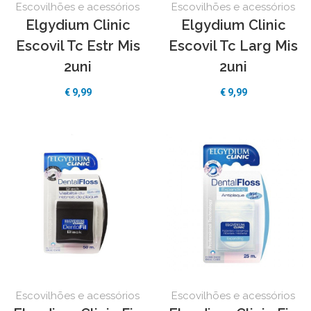
Escovilhões e acessórios
Escovilhões e acessórios
Elgydium Clinic
Elgydium Clinic
Escovil Tc Estr Mis
Escovil Tc Larg Mis
2uni
2uni
€ 9,99
€ 9,99
Escovilhões e acessórios
Escovilhões e acessórios