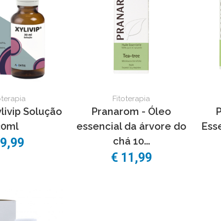
oterapia
Fitoterapia
livip Solução
Pranarom - Óleo
P
30ml
essencial da árvore do
Esse
chá 10...
 9,99
€ 11,99