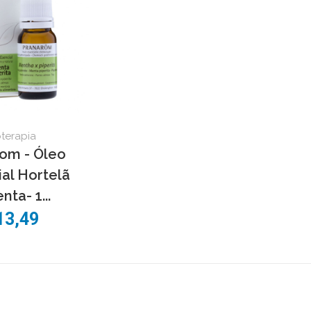
oterapia
om - Óleo
al Hortelã
nta- 1...
13,49