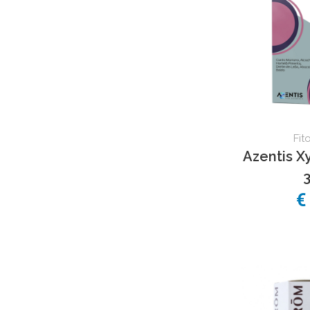
Azentis
(1)
Fit
Azentis Xy
€