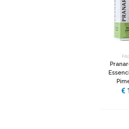
Fit
Pranar
Essenci
Pime
€ 