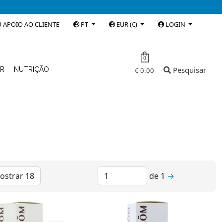
APOIO AO CLIENTE
PT
EUR (€)
LOGIN
0
Pesquisar
AR
NUTRIÇÃO
€ 0.00
de
1
→