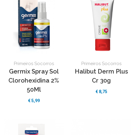
Primeiros Socorros
Primeiros Socorros
Germix Spray Sol
Halibut Derm Plus
Clorohexidina 2%
Cr 30g
50Ml
€ 8,75
€ 5,99