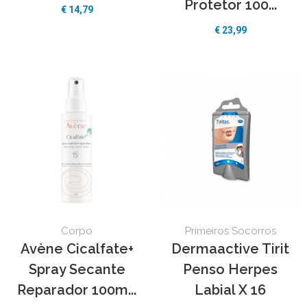
Protetor 100...
€ 14,79
€ 23,99
Corpo
Primeiros Socorros
Avène Cicalfate+
Dermaactive Tirit
Spray Secante
Penso Herpes
Reparador 100m...
Labial X 16