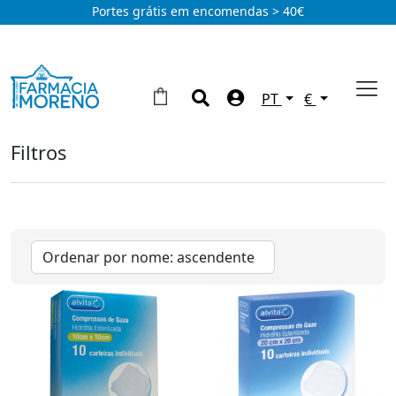
Portes grátis em encomendas > 40€
PT
€
Filtros
Primeiros Socorros
Compressas, ligaduras e adesivos
(25)
Feridas e Cicatrizantes
(8)
Hematomas
(2)
Herpes
(2)
Limpeza e desinfecção de feridas
(1)
Pensos
(37)
Queimaduras
(1)