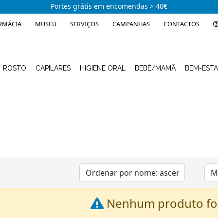
Portes grátis em encomendas > 40€
RMÁCIA
MUSEU
SERVIÇOS
CAMPANHAS
CONTACTOS
ROSTO
CAPILARES
HIGIENE ORAL
BEBÉ/MAMÃ
BEM-EST
Nenhum produto foi