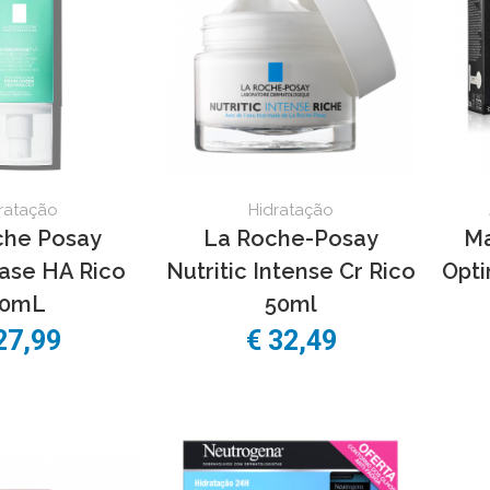
ratação
Hidratação
che Posay
La Roche-Posay
Ma
ase HA Rico
Nutritic Intense Cr Rico
Opti
50mL
50ml
27,99
€ 32,49