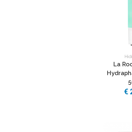
Hid
La Ro
Hydraph
€ 