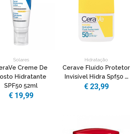
Solares
Hidratação
eraVe Creme De
Cerave Fluído Protetor
osto Hidratante
Invisível Hidra Spf50 ...
SPF50 52ml
€ 23,99
€ 19,99