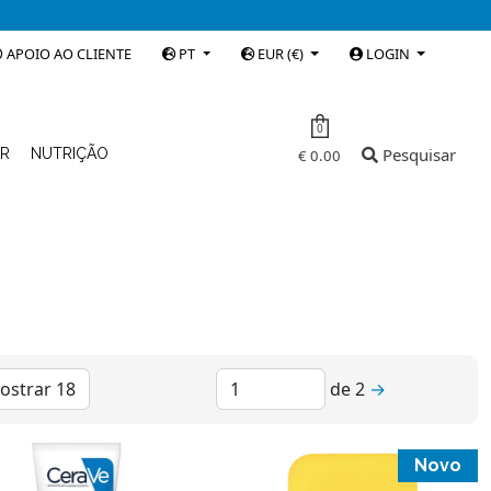
APOIO AO CLIENTE
PT
EUR (€)
LOGIN
0
Pesquisar
AR
NUTRIÇÃO
€ 0.00
de
2
→
Novo