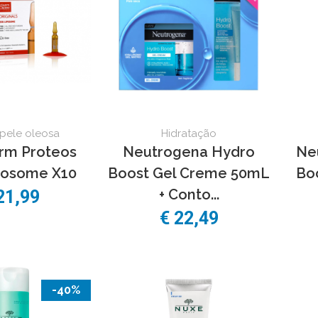
pele oleosa
Hidratação
rm Proteos
Neutrogena Hydro
Ne
posome X10
Boost Gel Creme 50mL
Bo
+ Conto...
21,99
€ 22,49
-40%