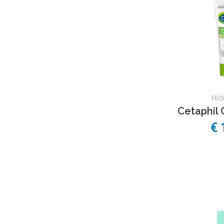
Hid
Cetaphil 
€ 