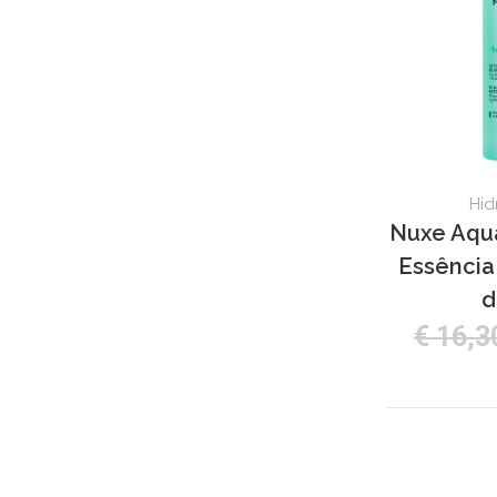
Hid
Nuxe Aqu
Essência
d
€ 16,