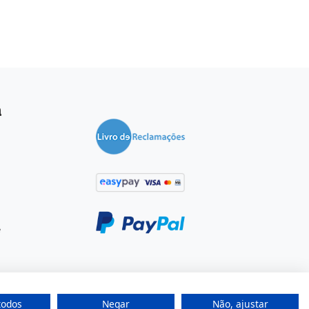
a
e
todos
Negar
Não, ajustar