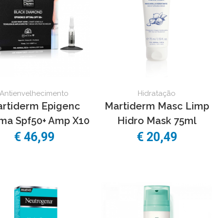
Antienvelhecimento
Hidratação
rtiderm Epigenc
Martiderm Masc Limp
ma Spf50+ Amp X10
Hidro Mask 75ml
€ 46,99
€ 20,49