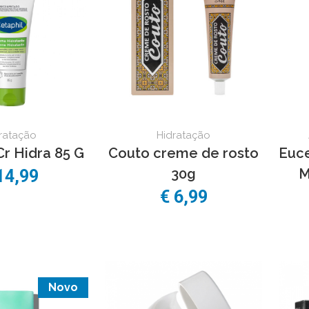
ratação
Hidratação
Cr Hidra 85 G
Couto creme de rosto
Euce
30g
M
14,99
€ 6,99
Novo