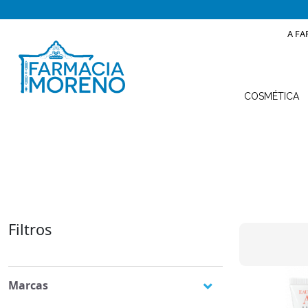
A FA
COSMÉTICA
Filtros
Marcas
Àvene
(2)