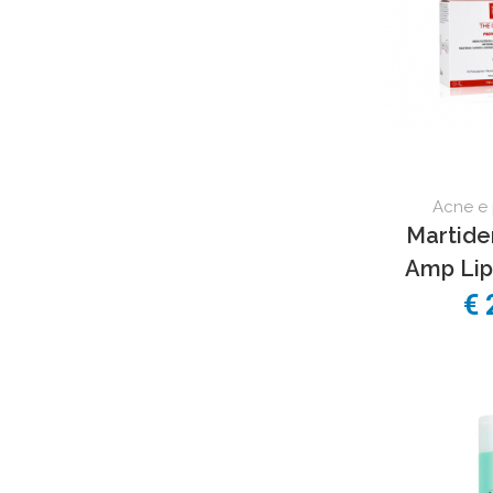
Acne e 
Martide
Amp Li
€ 