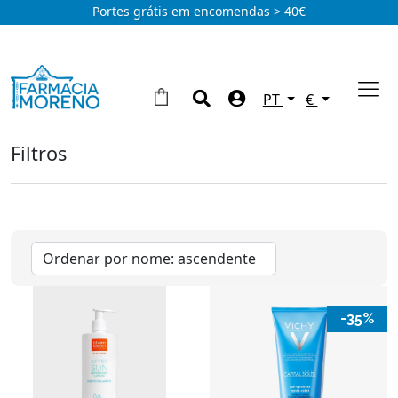
Portes grátis em encomendas > 40€
PT
€
Filtros
Solares
Bébe
(2)
Corpo
(16)
Rosto
(28)
Autobronzeadores
(1)
-35%
Marcas
Àvene
(18)
Eucerin
(13)