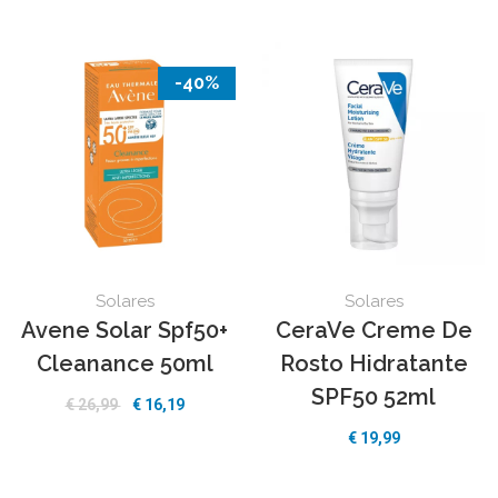
-40%
Solares
Solares
Avene Solar Spf50+
CeraVe Creme De
Cleanance 50ml
Rosto Hidratante
SPF50 52ml
€ 26,99
€ 16,19
€ 19,99