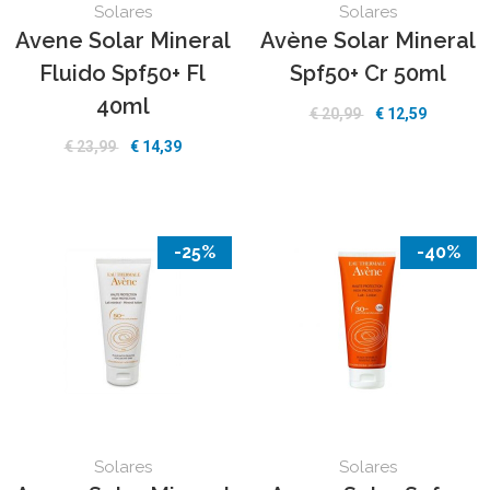
Solares
Solares
Avene Solar Mineral
Avène Solar Mineral
Fluido Spf50+ Fl
Spf50+ Cr 50ml
40ml
€ 20,99
€ 12,59
€ 23,99
€ 14,39
-25%
-40%
Solares
Solares