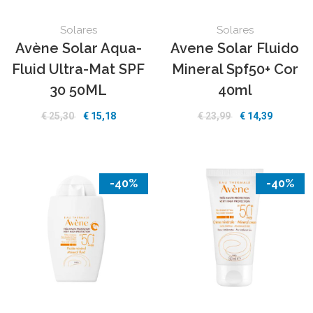
Solares
Solares
Avène Solar Aqua-
Avene Solar Fluido
Fluid Ultra-Mat SPF
Mineral Spf50+ Cor
30 50ML
40ml
€ 25,30
€ 15,18
€ 23,99
€ 14,39
-40%
-40%