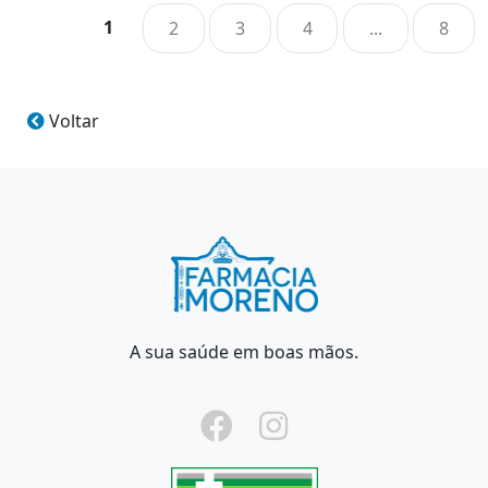
1
2
3
4
...
8
Voltar
A sua saúde em boas mãos.