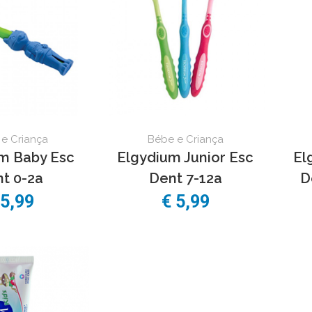
e Criança
Bébe e Criança
m Baby Esc
Elgydium Junior Esc
El
t 0-2a
Dent 7-12a
D
 5,99
€ 5,99