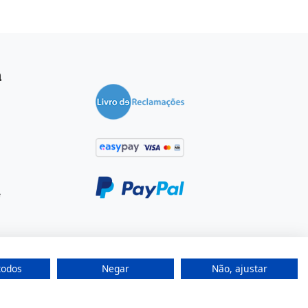
a
e
todos
Negar
Não, ajustar
por
Fidelizarte