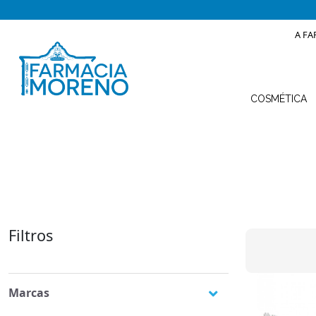
A FA
COSMÉTICA
Filtros
Marcas
Elgydium
(5)