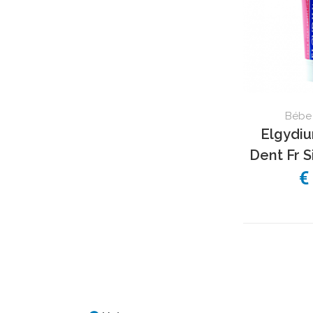
Bébe 
Elgydiu
Dent Fr S
€