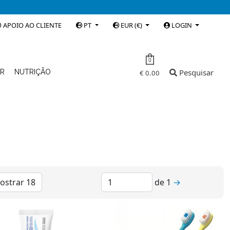
APOIO AO CLIENTE
PT
EUR (€)
LOGIN
0
Pesquisar
AR
NUTRIÇÃO
€ 0.00
de
1
→