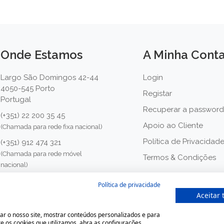
Onde Estamos
A Minha Cont
Largo São Domingos 42-44
Login
4050-545 Porto
Registar
Portugal
Recuperar a password
(+351) 22 200 35 45
Apoio ao Cliente
(Chamada para rede fixa nacional)
Política de Privacidad
(+351) 912 474 321
(Chamada para rede móvel
Termos & Condições
nacional)
geral@farmaciamoreno.pt
Política de privacidade
Aceitar 
ácia Moreno, Todos os direitos reservados. Desenvolvido 
ar o nosso site, mostrar conteúdos personalizados e para
e os cookies que utilizamos, abra as configurações.