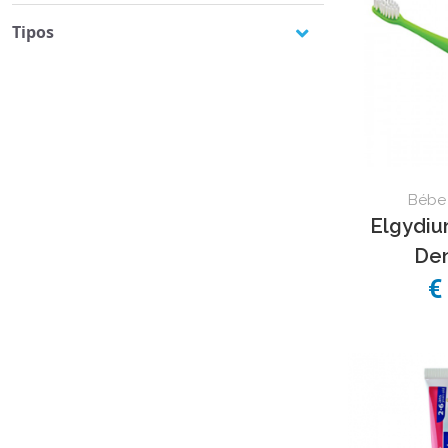
Tipos
Pasta
(5)
Bébe 
Elgydiu
Den
€