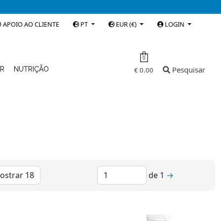
APOIO AO CLIENTE
PT
EUR (€)
LOGIN
0
Pesquisar
AR
NUTRIÇÃO
€ 0.00
de
1
→