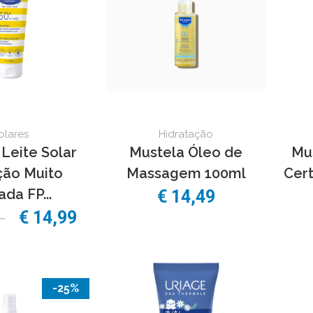
olares
Hidratação
Leite Solar
Mustela Óleo de
Mus
ção Muito
Massagem 100ml
Cert
ada FP...
€ 14,49
9
€ 14,99
-25%