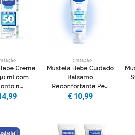
ratação
Hidratação
 Bebé Creme
Mustela Bebe Cuidado
Mus
40 ml com
Balsamo
S
nto n...
Reconfortante Pe...
14,99
€ 10,99