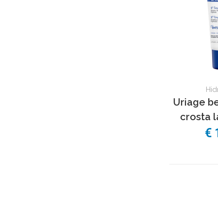
Hid
Uriage b
crosta 
€ 