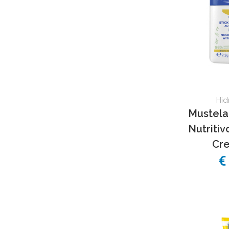
Hid
Mustela
Nutriti
Cre
€