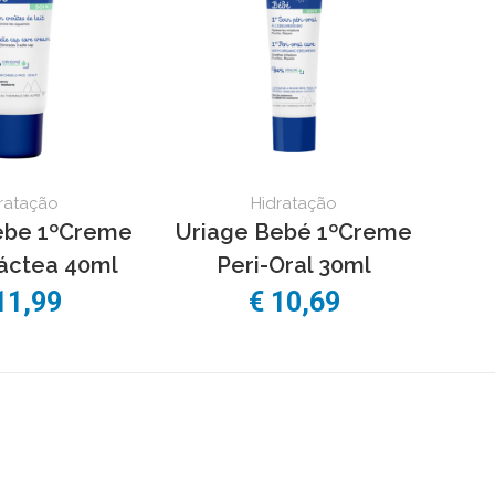
ratação
Hidratação
ebe 1ºCreme
Uriage Bebé 1ºCreme
láctea 40ml
Peri-Oral 30ml
11,99
€ 10,69