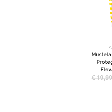
S
Mustela 
Prote
Elev
€ 19,9