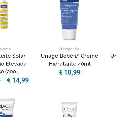
olares
Hidratação
eite Solar
Uriage Bebé 1º Creme
Ur
ão Elevada
Hidratante 40ml
0 (200...
€ 10,99
9
€ 14,99