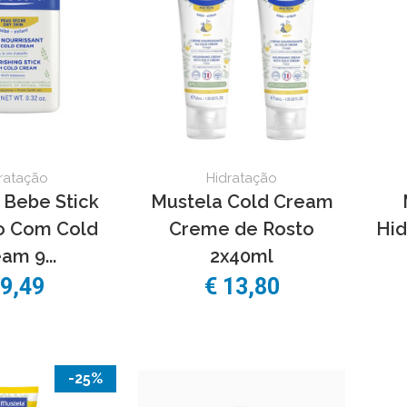
ratação
Hidratação
 Bebe Stick
Mustela Cold Cream
vo Com Cold
Creme de Rosto
Hid
am 9...
2x40ml
 9,49
€ 13,80
-25%