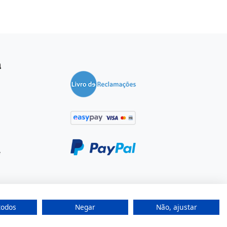
a
e
todos
Negar
Não, ajustar
por
Fidelizarte