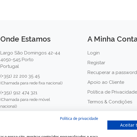
Onde Estamos
A Minha Cont
Largo São Domingos 42-44
Login
4050-545 Porto
Registar
Portugal
Recuperar a password
(+351) 22 200 35 45
Apoio ao Cliente
(Chamada para rede fixa nacional)
Política de Privacidad
(+351) 912 474 321
(Chamada para rede móvel
Termos & Condições
nacional)
geral@farmaciamoreno.pt
Política de privacidade
Aceitar 
ácia Moreno, Todos os direitos reservados. Desenvolvido 
ar o nosso site, mostrar conteúdos personalizados e para