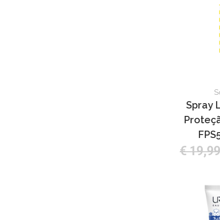
S
Spray L
Proteç
FPS5
€ 19,9