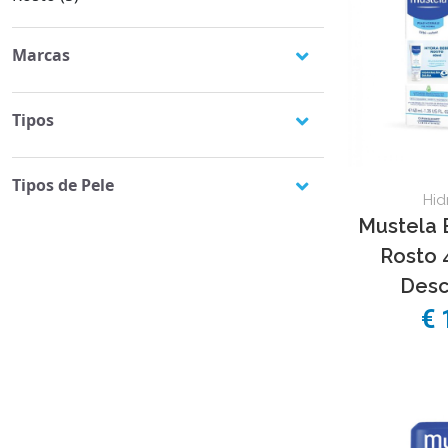
Marcas
Mustela
(13)
Uriage
(5)
Tipos
Batom
(1)
Cremes
(1)
Tipos de Pele
Óleo
(1)
Hid
Pele sensível
(1)
Mustela
Rosto 
Desco
€ 