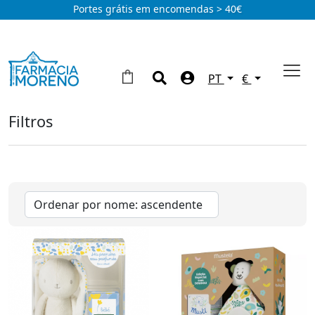
Portes grátis em encomendas > 40€
PT
€
Filtros
Água de colónia
Oleoso
(3)
Marcas
Klorane
(1)
Mustela
(3)
Tipos
Uriage
(4)
Água perfumada
(2)