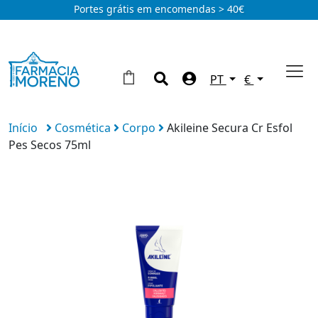
Portes grátis em encomendas > 40€
PT
€
Início
Cosmética
Corpo
Akileine Secura Cr Esfol
Pes Secos 75ml