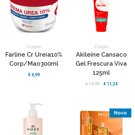
Corpo
Corpo
Farline Cr Ureia10%
Akileine Cansaco
Corp/Mao300ml
Gel Frescura Viva
125ml
€
4,99
€
14,99
€
11,24
Novo