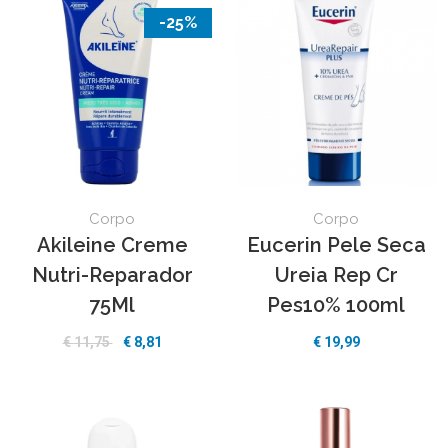
-25%
Corpo
Corpo
Akileine Creme
Eucerin Pele Seca
Nutri-Reparador
Ureia Rep Cr
75Ml
Pes10% 100ml
€
11,75
€
8,81
€
19,99