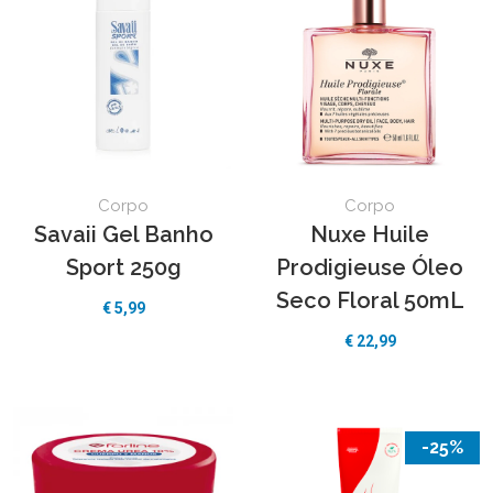
Corpo
Corpo
Savaii Gel Banho
Nuxe Huile
Sport 250g
Prodigieuse Óleo
Seco Floral 50mL
€
5,99
€
22,99
-25%