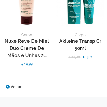
Corpo
Corpo
Nuxe Reve De Miel
Akileine Transp Cr
Duo Creme De
50ml
Mãos e Unhas 2...
€
11,49
€
8,62
€
14,99
Voltar