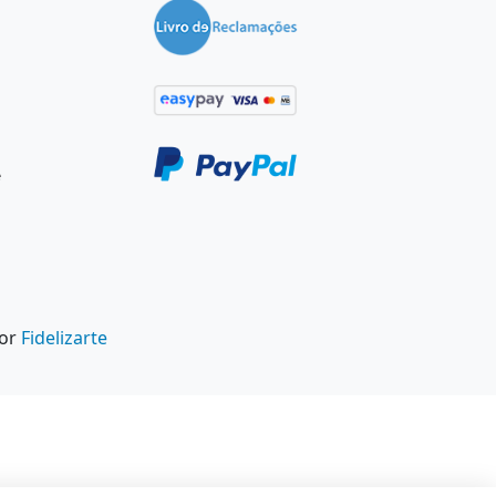
e
por
Fidelizarte