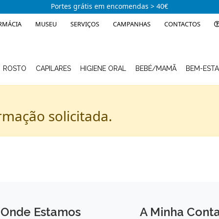
Portes grátis em encomendas > 40€
RMÁCIA
MUSEU
SERVIÇOS
CAMPANHAS
CONTACTOS
ROSTO
CAPILARES
HIGIENE ORAL
BEBÉ/MAMÃ
BEM-EST
rmação solicitada.
Onde Estamos
A Minha Cont