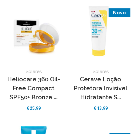
Novo
Solares
Solares
Heliocare 360 Oil-
Cerave Loção
Free Compact
Protetora Invisível
SPF50+ Bronze ...
Hidratante S...
€
25,99
€
13,99