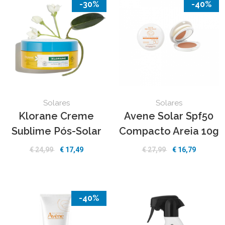
-30%
-40%
Solares
Solares
Klorane Creme
Avene Solar Spf50
Sublime Pós-Solar
Compacto Areia 10g
€
24,99
€
17,49
€
27,99
€
16,79
-40%