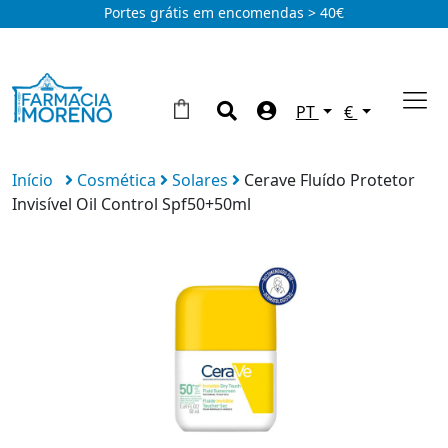
Portes grátis em encomendas > 40€
PT
€
Início
Cosmética
Solares
Cerave Fluído Protetor
Invisível Oil Control Spf50+50ml