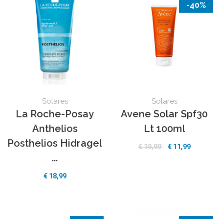
-40%
Solares
Solares
La Roche-Posay
Avene Solar Spf30
Anthelios
Lt 100ml
Posthelios Hidragel
€
19,99
€
11,99
...
€
18,99