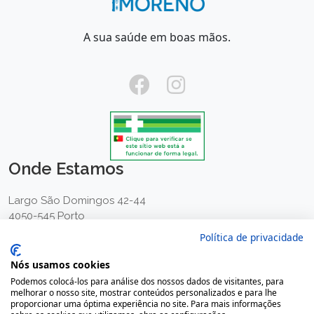
A sua saúde em boas mãos.
Onde Estamos
Largo São Domingos 42-44
4050-545 Porto
Portugal
Política de privacidade
(+351) 22 200 35 45
Nós usamos cookies
(Chamada para rede fixa nacional)
Podemos colocá-los para análise dos nossos dados de visitantes, para
(+351) 912 474 321
melhorar o nosso site, mostrar conteúdos personalizados e para lhe
proporcionar uma óptima experiência no site. Para mais informações
(Chamada para rede móvel nacional)