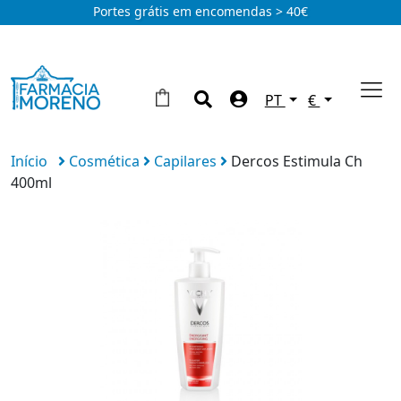
Portes grátis em encomendas > 40€
PT
€
Início
Cosmética
Capilares
Dercos Estimula Ch
400ml