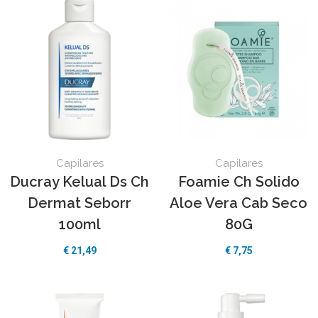
Capilares
Capilares
Ducray Kelual Ds Ch
Foamie Ch Solido
Dermat Seborr
Aloe Vera Cab Seco
100ml
80G
€
21,49
€
7,75