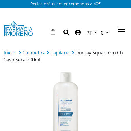
Portes grátis em encomendas > 40€
PT
€
Início
Cosmética
Capilares
Ducray Squanorm Ch
Casp Seca 200ml