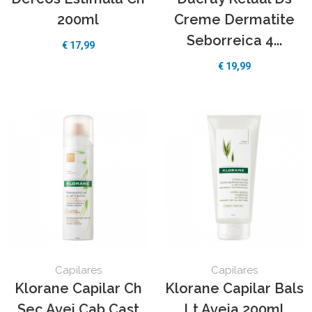
200ml
Creme Dermatite
Seborreica 4...
€
17,99
€
19,99
Capilares
Capilares
Klorane Capilar Ch
Klorane Capilar Bals
Sec Avei Cab Cast
Lt Aveia 200ml