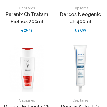
Capilares
Capilares
Paranix Ch Tratam
Dercos Neogenic
Piolhos 200ml
Ch 400ml
€
26,49
€
27,99
Capilares
Capilares
Dercos Estimula Ch
Ducray Kelual Ds