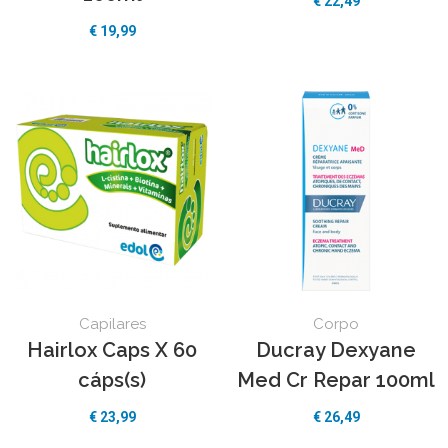
€
22,49
€
19,99
Capilares
Corpo
Hairlox Caps X 60
Ducray Dexyane
cáps(s)
Med Cr Repar 100ml
€
23,99
€
26,49