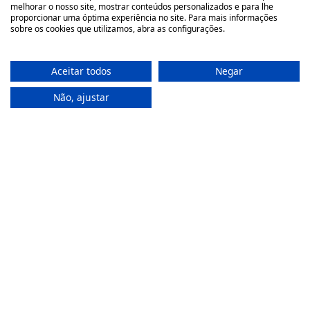
Onde Estamos
melhorar o nosso site, mostrar conteúdos personalizados e para lhe
proporcionar uma óptima experiência no site. Para mais informações
sobre os cookies que utilizamos, abra as configurações.
Largo São Domingos 42-44
4050-545 Porto
Aceitar todos
Negar
Portugal
(+351) 22 200 35 45
Não, ajustar
(Chamada para rede fixa nacional)
(+351) 912 474 321
(Chamada para rede móvel nacional)
geral@farmaciamoreno.pt
A Minha Conta
Login
Registar
Recuperar a password
Apoio ao Cliente