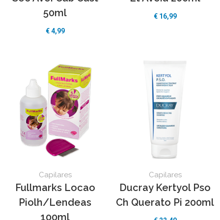
50ml
€
16,99
€
4,99
Capilares
Capilares
Fullmarks Locao
Ducray Kertyol Pso
Piolh/Lendeas
Ch Querato Pi 200ml
100ml