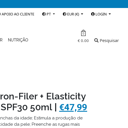
APOIO AO CLIENTE
PT
EUR (€)
LOGIN
0
Pesquisar
AR
NUTRIÇÃO
€ 0.00
on-Filer + Elasticity
 SPF30 50ml |
€47,99
chas da idade; Estimula a produção de
cidade da pele; Preenche as rugas mais