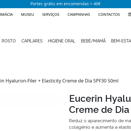
Portes grátis em encomendas > 40€
RMÁCIA
MUSEU
SERVIÇOS
CAMPANHAS
CONTACTOS
ROSTO
CAPILARES
HIGIENE ORAL
BEBÉ/MAMÃ
BEM-EST
in Hyaluron-Filer + Elasticity Creme de Dia SPF30 50ml
Eucerin Hyalur
Creme de Dia
Reduz o aparecimento de man
colagénio e aumenta a elasti