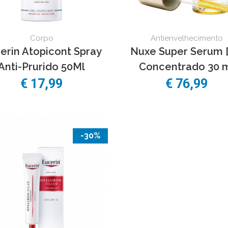
Corpo
Antienvelhecimento
erin Atopicont Spray
Nuxe Super Serum [
Anti-Prurido 50Ml
Concentrado 30 
€
17,99
€
76,99
-30%