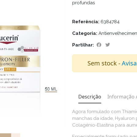
profundas
Referência:
6384784
Categoria:
Antienvelhecime
Partilhar:
Sem stock -
Avisa
Descrição
Informação 
Agora formulado com Thiamid
manchas da idade, Hyaluron 
Colagénio-Elastina para aume
Especialmente formulado para