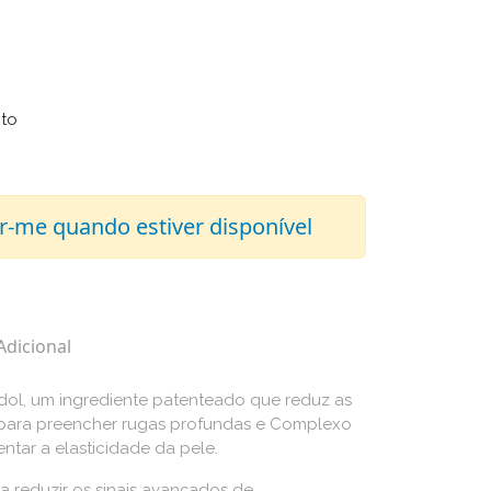
nto
r-me quando estiver disponível
Adicional
ol, um ingrediente patenteado que reduz as
para preencher rugas profundas e Complexo
ntar a elasticidade da pele.
 reduzir os sinais avançados de