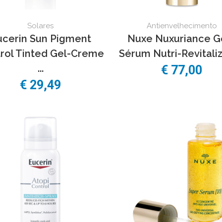
Solares
Antienvelhecimento
ucerin Sun Pigment
Nuxe Nuxuriance G
rol Tinted Gel-Creme
Sérum Nutri-Revitaliza
...
€
77,00
€
29,49