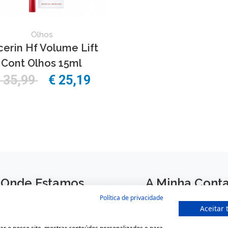
Olhos
cerin Hf Volume Lift
Cont Olhos 15ml
€
35,99
€
25,19
Onde Estamos
A Minha Cont
Política de privacidade
Largo São Domingos 42-44
Login
Aceitar 
4050-545 Porto
Registar