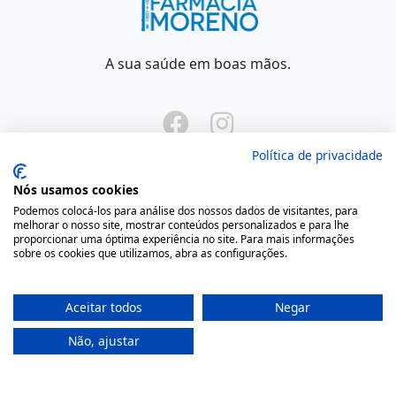
A sua saúde em boas mãos.
Política de privacidade
Nós usamos cookies
Podemos colocá-los para análise dos nossos dados de visitantes, para
Onde Estamos
melhorar o nosso site, mostrar conteúdos personalizados e para lhe
proporcionar uma óptima experiência no site. Para mais informações
sobre os cookies que utilizamos, abra as configurações.
Largo São Domingos 42-44
4050-545 Porto
Aceitar todos
Negar
Portugal
(+351) 22 200 35 45
Não, ajustar
(Chamada para rede fixa nacional)
(+351) 912 474 321