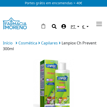
Portes grátis em encomendas > 40€
PT
€
Início
Cosmética
Capilares
Lenpiox Ch Prevent
300ml