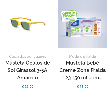
Cuidados auriculares
Muda da fralda
Mustela Óculos de
Mustela Bebé
Sol Girassol 3-5A
Creme Zona Fralda
Amarelo
123 150 ml com...
€
22,99
€
13,99