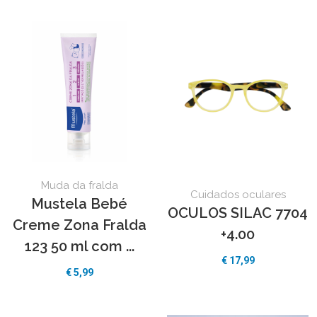
Muda da fralda
Cuidados oculares
Mustela Bebé
OCULOS SILAC 7704
Creme Zona Fralda
+4.00
123 50 ml com ...
€
17,99
€
5,99