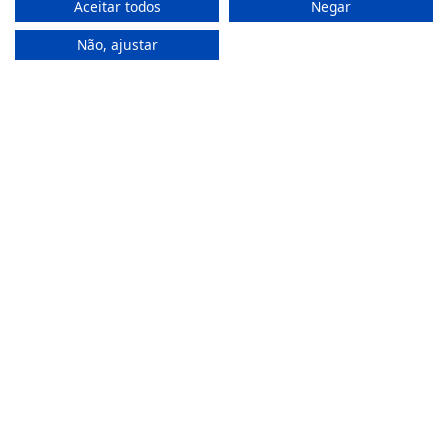
Aceitar todos
Negar
(+351) 22 200 35 45
Não, ajustar
(Chamada para rede fixa nacional)
(+351) 912 474 321
(Chamada para rede móvel nacional)
geral@farmaciamoreno.pt
A Minha Conta
Login
Registar
Recuperar a password
Apoio ao Cliente
Política de Privacidade
Termos & Condições