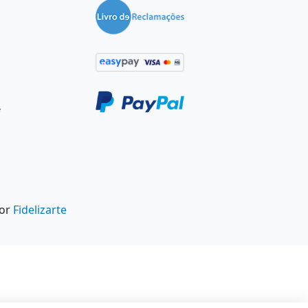
e
por
Fidelizarte