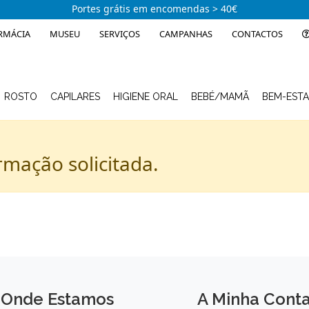
Portes grátis em encomendas > 40€
RMÁCIA
MUSEU
SERVIÇOS
CAMPANHAS
CONTACTOS
ROSTO
CAPILARES
HIGIENE ORAL
BEBÉ/MAMÃ
BEM-EST
rmação solicitada.
Onde Estamos
A Minha Cont