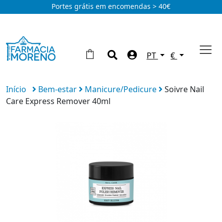
Portes grátis em encomendas > 40€
PT
€
Início
Bem-estar
Manicure/Pedicure
Soivre Nail
Care Express Remover 40ml