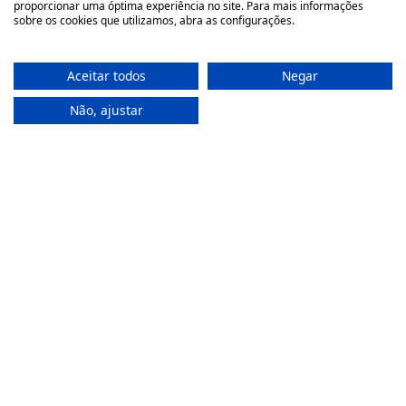
proporcionar uma óptima experiência no site. Para mais informações
sobre os cookies que utilizamos, abra as configurações.
Largo São Domingos 42-44
4050-545 Porto
Portugal
Aceitar todos
Negar
(+351) 22 200 35 45
Não, ajustar
(Chamada para rede fixa nacional)
(+351) 912 474 321
(Chamada para rede móvel nacional)
geral@farmaciamoreno.pt
A Minha Conta
Login
Registar
Recuperar a password
Apoio ao Cliente
Política de Privacidade