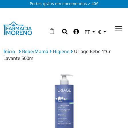
Portes grátis em encomendas > 40€
PT
€
Início
Bebé/Mamã
Higiene
Uriage Bebe 1ºCr
Lavante 500ml