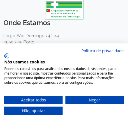
Onde Estamos
Largo São Domingos 42-44
4050-545 Porto
Portugal
Política de privacidade
(+351) 22 200 35 45
Nós usamos cookies
(Chamada para rede fixa nacional)
Podemos colocá-los para análise dos nossos dados de visitantes, para
(+351) 912 474 321
melhorar o nosso site, mostrar conteúdos personalizados e para lhe
proporcionar uma óptima experiência no site. Para mais informações
(Chamada para rede móvel nacional)
sobre os cookies que utilizamos, abra as configurações.
geral@farmaciamoreno.pt
A Minha Conta
Aceitar todos
Negar
Não, ajustar
Login
Registar