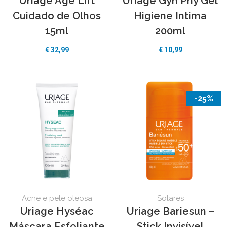
Uriage Age Lift
Uriage Gyn Phy Gel
Cuidado de Olhos
Higiene Intima
15ml
200ml
€
32,99
€
10,99
-25%
Acne e pele oleosa
Solares
Uriage Hyséac
Uriage Bariesun –
Máscara Esfoliante
Stick Invisível