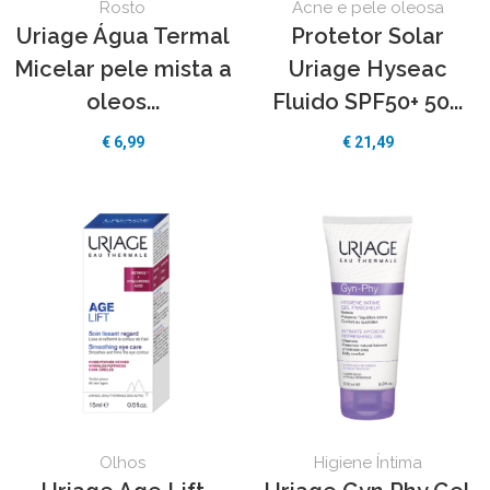
Rosto
Acne e pele oleosa
Uriage Água Termal
Protetor Solar
Micelar pele mista a
Uriage Hyseac
oleos...
Fluido SPF50+ 50...
€
6,99
€
21,49
Olhos
Higiene Íntima