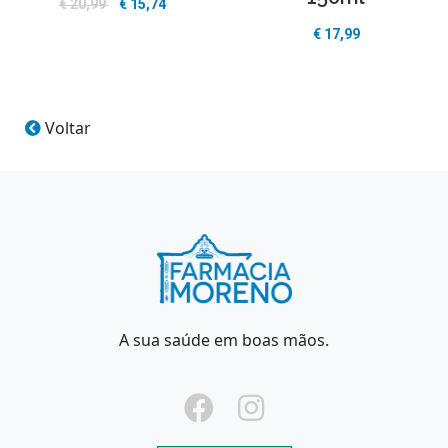
€
20,99
€
15,74
€
17,99
Voltar
A sua saúde em boas mãos.