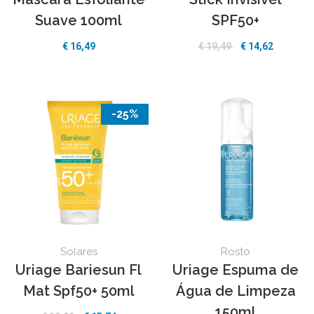
Suave 100ml
SPF50+
€
16,49
€
19,49
€
14,62
-25%
Solares
Rosto
Uriage Bariesun Fl
Uriage Espuma de
Mat Spf50+ 50ml
Água de Limpeza
150ml