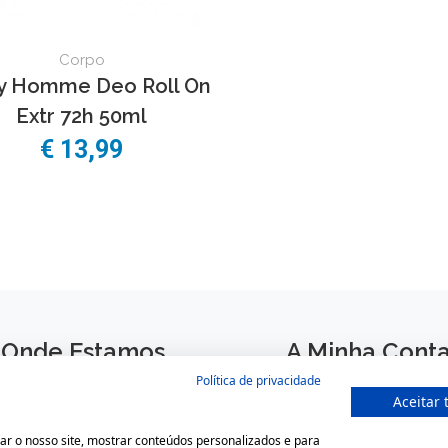
Corpo
y Homme Deo Roll On
Extr 72h 50ml
€
13,99
Onde Estamos
A Minha Cont
Política de privacidade
Largo São Domingos 42-44
Login
Aceitar 
4050-545 Porto
Registar
ar o nosso site, mostrar conteúdos personalizados e para
Portugal