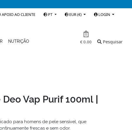
APOIO AO CLIENTE
PT
EUR (€)
LOGIN
0
Pesquisar
AR
NUTRIÇÃO
€ 0.00
Deo Vap Purif 100ml |
dicado para homens de pele sensível, que
ontinuamente frescas e sem odor.