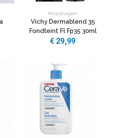
Maquilhagem
a
Vichy Dermablend 35
Fondteint Fl Fp35 30ml
€
29,99