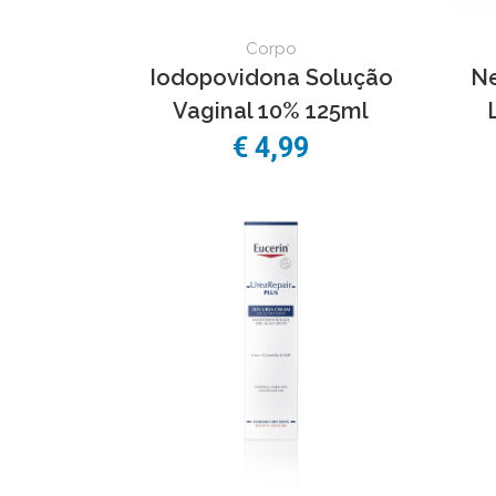
Corpo
Iodopovidona Solução
Ne
Vaginal 10% 125ml
€
4,99