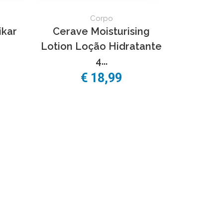
Corpo
ikar
Cerave Moisturising
Lotion Loção Hidratante
4...
€
18,99