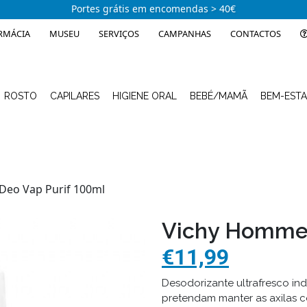
Portes grátis em encomendas > 40€
RMÁCIA
MUSEU
SERVIÇOS
CAMPANHAS
CONTACTOS
ROSTO
CAPILARES
HIGIENE ORAL
BEBÉ/MAMÃ
BEM-EST
eo Vap Purif 100ml
Vichy Homme 
€11,99
Desodorizante ultrafresco in
pretendam manter as axilas c