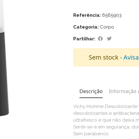
Referência:
6565903
Categoria:
Corpo
Partilhar:
Sem stock -
Avisa
Descrição
Informação 
Vichy Homme Desodorizante 
desodorizantes e antibacteria
ultrafresco e que não deixa 
Sentir-se-á em segurança, dur
Sem parabenos.