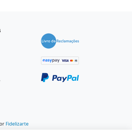
a
e
por
Fidelizarte