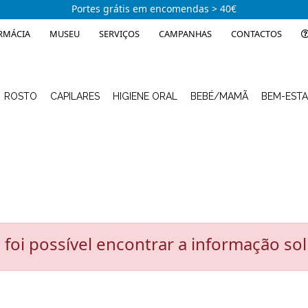
Portes grátis em encomendas > 40€
RMÁCIA
MUSEU
SERVIÇOS
CAMPANHAS
CONTACTOS
ROSTO
CAPILARES
HIGIENE ORAL
BEBÉ/MAMÃ
BEM-EST
foi possível encontrar a informação soli