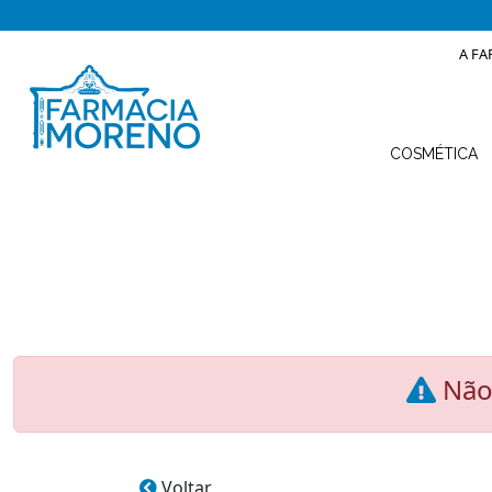
A FA
COSMÉTICA
Não 
Voltar