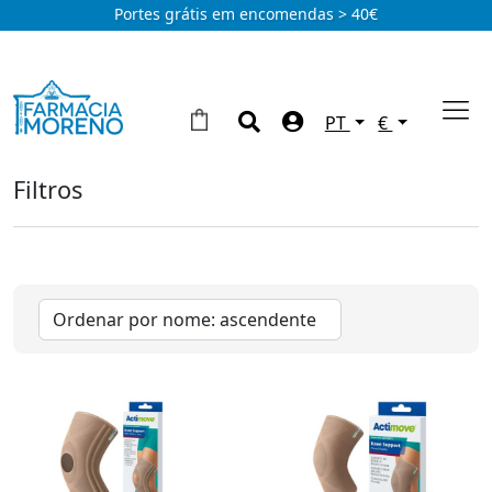
Portes grátis em encomendas > 40€
PT
€
Filtros
Dispositivos
Tensiómetros
(3)
Termómetros
(1)
Oxímetro
(1)
Outros
(3)
Marcas
Pillbox
(1)
Veroval
(3)