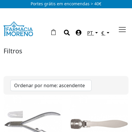
Portes grátis em encomendas > 40€
PT
€
Filtros
Marcas
Savaii
(2)
Soivre
(1)
Tipos
Senti2
(1)
Verniz
(2)