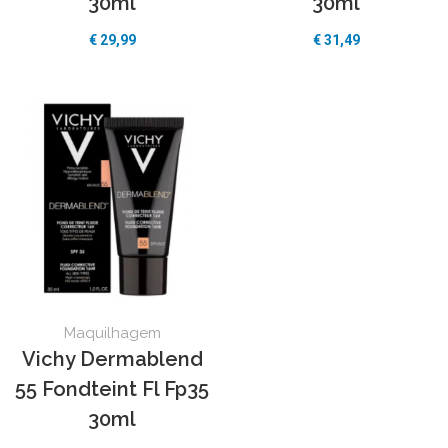
30ml
30ml
€ 29,99
€ 31,49
Maquilhagem
Vichy Dermablend
55 Fondteint Fl Fp35
30ml