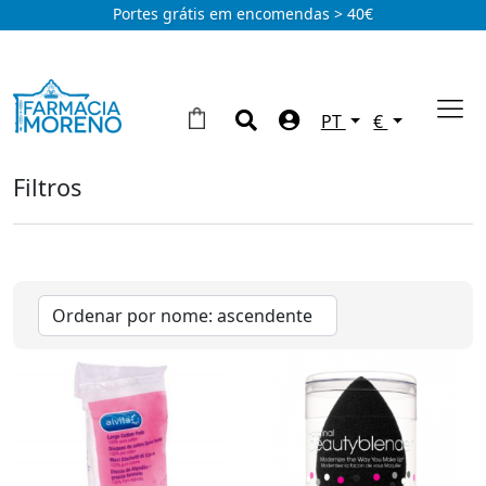
Portes grátis em encomendas > 40€
PT
€
Filtros
Maquilhagem
Acessórios
(3)
Olhos
(1)
Rosto
(8)
Marcas
Eucerin
(1)
Nuxe
(3)
Tipos
Vichy
(5)