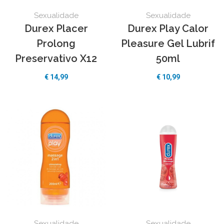
Sexualidade
Sexualidade
Durex Placer
Durex Play Calor
Prolong
Pleasure Gel Lubrif
Preservativo X12
50ml
€ 14,99
€ 10,99
Sexualidade
Sexualidade