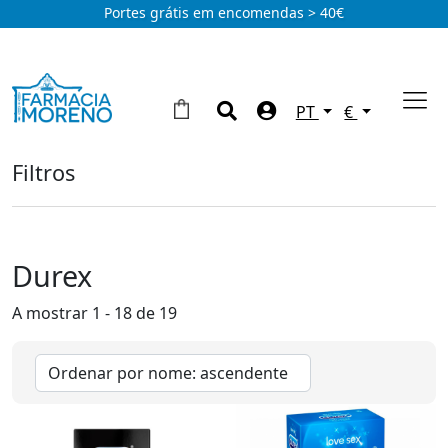
Portes grátis em encomendas > 40€
PT
€
Filtros
Durex
Durex
Lubrificantes e estimulantes
(8)
Tipos
Preservativos
(8)
A mostrar 1 - 18 de 19
Preservativo
(4)