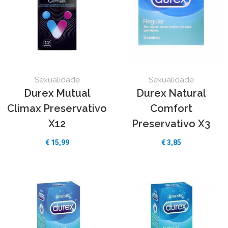
Sexualidade
Sexualidade
Durex Mutual
Durex Natural
Climax Preservativo
Comfort
X12
Preservativo X3
€ 15,99
€ 3,85