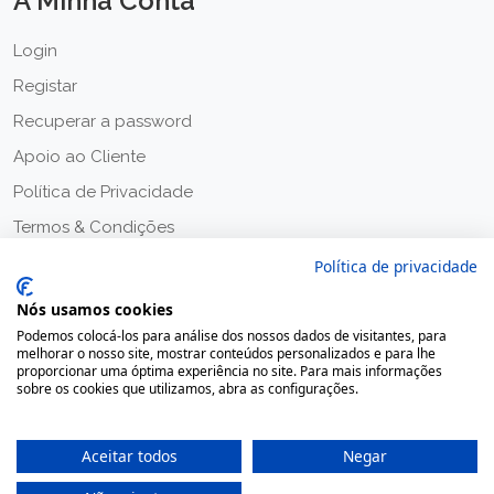
A Minha Conta
Login
Registar
Recuperar a password
Apoio ao Cliente
Política de Privacidade
Termos & Condições
Política de privacidade
Nós usamos cookies
Podemos colocá-los para análise dos nossos dados de visitantes, para
melhorar o nosso site, mostrar conteúdos personalizados e para lhe
proporcionar uma óptima experiência no site. Para mais informações
sobre os cookies que utilizamos, abra as configurações.
Aceitar todos
Negar