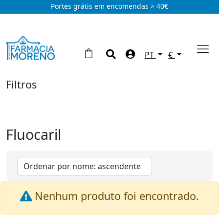
Portes grátis em encomendas > 40€
PT
€
Filtros
Fluocaril
Nenhum produto foi encontrado.