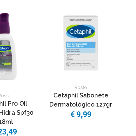
Rosto
Cetaphil Sabonete
Rosto
il Pro Oil
Dermatológico 127gr
Hidra Spf30
€ 9,99
18ml
23,49