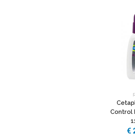
Cetaph
Control 
1
€ 