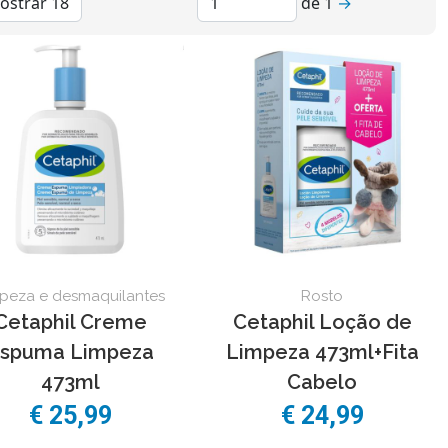
de
1
→
peza e desmaquilantes
Rosto
Cetaphil Creme
Cetaphil Loção de
spuma Limpeza
Limpeza 473ml+Fita
473ml
Cabelo
€ 25,99
€ 24,99