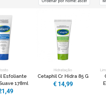
Rosto
Hidratação
Lim
l Esfoliante
Cetaphil Cr Hidra 85 G
Suave 178ml
E
€ 14,99
21,49