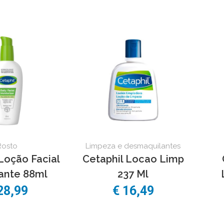
Rosto
Limpeza e desmaquilantes
Loção Facial
Cetaphil Locao Limp
ante 88ml
237 Ml
28,99
€ 16,49