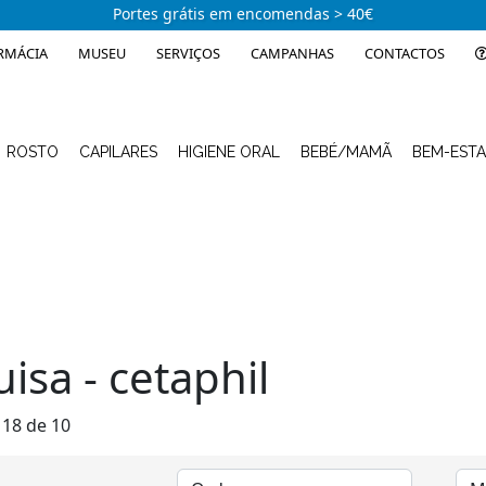
Portes grátis em encomendas > 40€
RMÁCIA
MUSEU
SERVIÇOS
CAMPANHAS
CONTACTOS
ROSTO
CAPILARES
HIGIENE ORAL
BEBÉ/MAMÃ
BEM-EST
isa - cetaphil
 18 de 10