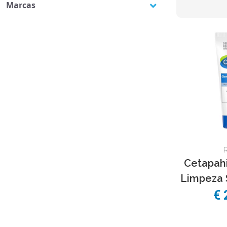
Marcas
Hidratação
(1)
Cetaphil
(10)
Limpeza e desmaquilantes
(4)
Cetapahi
Limpeza 
€ 