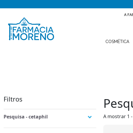
A FA
COSMÉTICA
Filtros
Pesqu
A mostrar 1 -
Pesquisa - cetaphil
Acne e pele oleosa
(2)