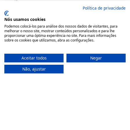
(+351) 22 200 35 45
Política de privacidade
(Chamada para rede fixa nacional)
Nós usamos cookies
(+351) 912 474 321
Podemos colocá-los para análise dos nossos dados de visitantes, para
(Chamada para rede móvel nacional)
melhorar o nosso site, mostrar conteúdos personalizados e para lhe
proporcionar uma óptima experiência no site. Para mais informações
geral@farmaciamoreno.pt
sobre os cookies que utilizamos, abra as configurações.
A Minha Conta
Aceitar todos
Negar
Login
Não, ajustar
Registar
Recuperar a password
Apoio ao Cliente
Política de Privacidade
Termos & Condições