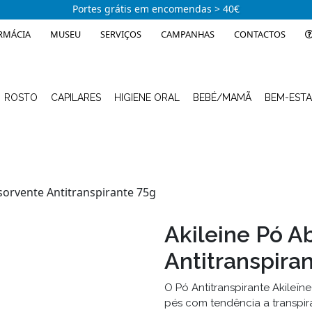
Portes grátis em encomendas > 40€
RMÁCIA
MUSEU
SERVIÇOS
CAMPANHAS
CONTACTOS
ROSTO
CAPILARES
HIGIENE ORAL
BEBÉ/MAMÃ
BEM-EST
sorvente Antitranspirante 75g
Akileine Pó A
Antitranspira
O Pó Antitranspirante Akileï
pés com tendência a transpir