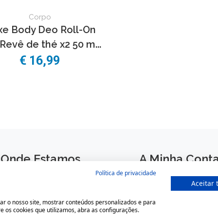
Corpo
e Body Deo Roll-On
Revê de thé x2 50 m...
€
16,99
Onde Estamos
A Minha Cont
Política de privacidade
Largo São Domingos 42-44
Login
Aceitar 
4050-545 Porto
Registar
ar o nosso site, mostrar conteúdos personalizados e para
Portugal
e os cookies que utilizamos, abra as configurações.
Recuperar a password