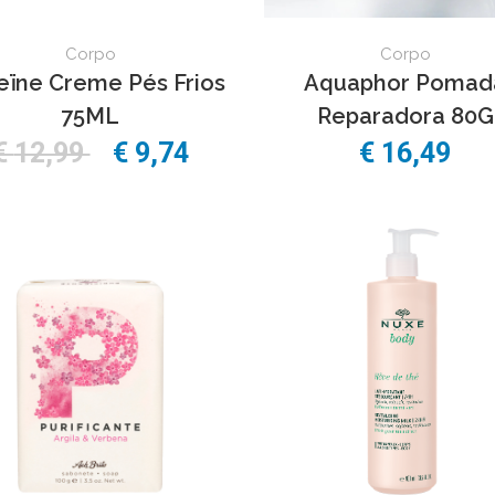
Corpo
Corpo
leïne Creme Pés Frios
Aquaphor Pomad
75ML
Reparadora 80G
€
12,99
€
9,74
€
16,49