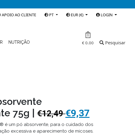
APOIO AO CLIENTE
PT
EUR (€)
LOGIN
0
Pesquisar
AR
NUTRIÇÃO
€ 0.00
bsorvente
nte 75g |
€9,37
€12,49
ne® é um pó absorvente, para o cuidado dos
ação excessiva e aparecimento de micoses.