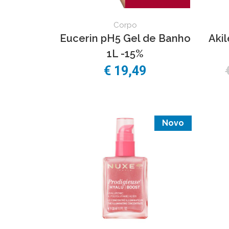
Corpo
Eucerin pH5 Gel de Banho
Aki
1L -15%
€
19,49
Novo