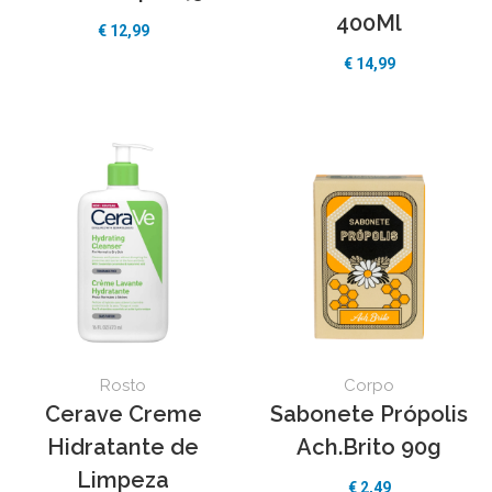
400Ml
€
12,99
€
14,99
Rosto
Corpo
Cerave Creme
Sabonete Própolis
Hidratante de
Ach.Brito 90g
Limpeza
€
2,49