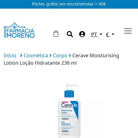
Portes grátis em encomendas > 40€
PT
€
Início
Cosmética
Corpo
Cerave Moisturising
Lotion Loção Hidratante 236 ml