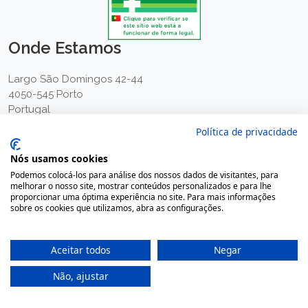
Onde Estamos
Largo São Domingos 42-44
4050-545 Porto
Portugal
(+351) 22 200 35 45
Política de privacidade
(Chamada para rede fixa nacional)
Nós usamos cookies
(+351) 912 474 321
Podemos colocá-los para análise dos nossos dados de visitantes, para
(Chamada para rede móvel nacional)
melhorar o nosso site, mostrar conteúdos personalizados e para lhe
proporcionar uma óptima experiência no site. Para mais informações
geral@farmaciamoreno.pt
sobre os cookies que utilizamos, abra as configurações.
A Minha Conta
Aceitar todos
Negar
Login
Não, ajustar
Registar