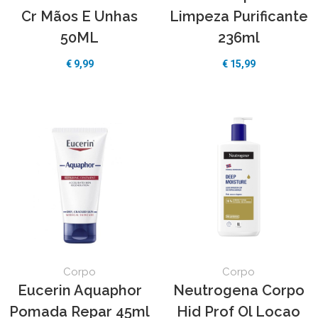
Cr Mãos E Unhas
Limpeza Purificante
50ML
236ml
€
9,99
€
15,99
Corpo
Corpo
Eucerin Aquaphor
Neutrogena Corpo
Pomada Repar 45ml
Hid Prof Ol Locao