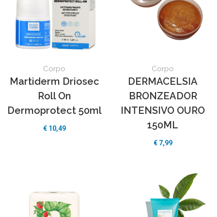
Corpo
Corpo
Martiderm Driosec
DERMACELSIA
Roll On
BRONZEADOR
Dermoprotect 50ml
INTENSIVO OURO
150ML
€
10,49
€
7,99