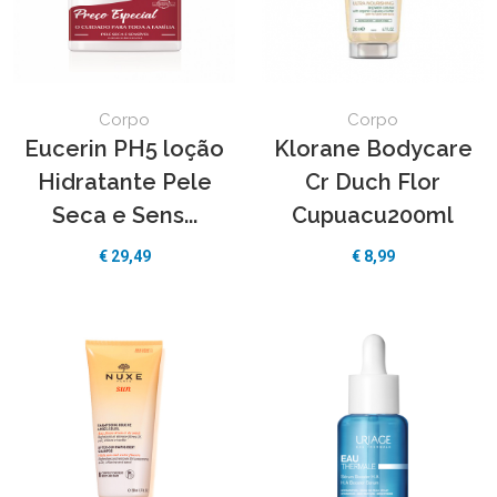
Corpo
Corpo
Eucerin PH5 loção
Klorane Bodycare
Hidratante Pele
Cr Duch Flor
Seca e Sens...
Cupuacu200ml
€
29,49
€
8,99