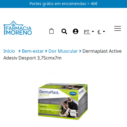
Portes grátis em encomendas > 40€
PT
€
Início
Bem-estar
Dor Muscular
Dermaplast Active
Adesiv Desport 3,75cmx7m