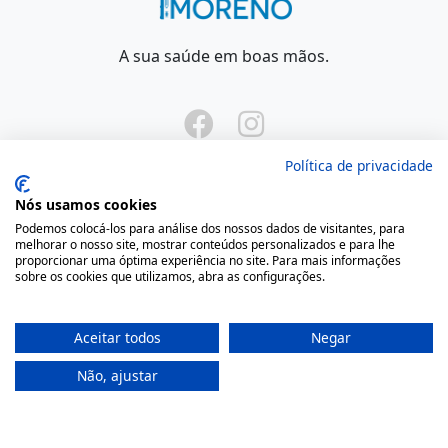
A sua saúde em boas mãos.
Política de privacidade
Nós usamos cookies
Podemos colocá-los para análise dos nossos dados de visitantes, para
Onde Estamos
melhorar o nosso site, mostrar conteúdos personalizados e para lhe
proporcionar uma óptima experiência no site. Para mais informações
sobre os cookies que utilizamos, abra as configurações.
Largo São Domingos 42-44
4050-545 Porto
Portugal
Aceitar todos
Negar
(+351) 22 200 35 45
Não, ajustar
(Chamada para rede fixa nacional)
(+351) 912 474 321
(Chamada para rede móvel nacional)