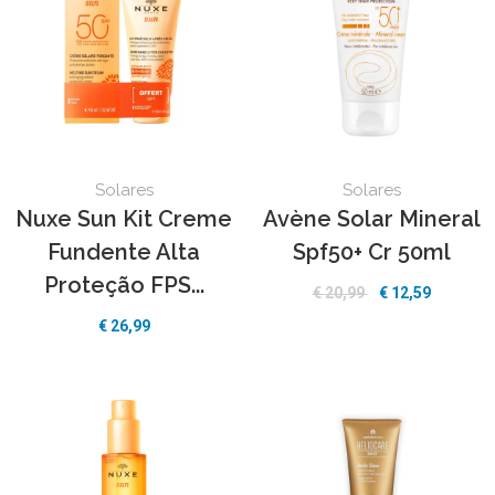
Solares
Solares
Nuxe Sun Kit Creme
Avène Solar Mineral
Fundente Alta
Spf50+ Cr 50ml
Proteção FPS...
€
20,99
€
12,59
€
26,99