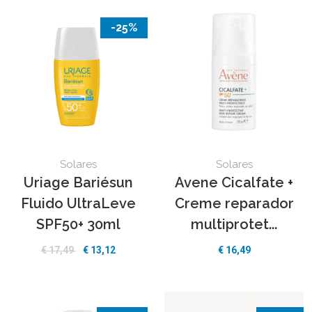
-25%
Solares
Solares
Uriage Bariésun
Avene Cicalfate +
Fluido UltraLeve
Creme reparador
SPF50+ 30ml
multiprotet...
€
17,49
€
13,12
€
16,49