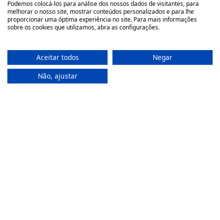
Podemos colocá-los para análise dos nossos dados de visitantes, para
melhorar o nosso site, mostrar conteúdos personalizados e para lhe
geral@farmaciamoreno.pt
proporcionar uma óptima experiência no site. Para mais informações
sobre os cookies que utilizamos, abra as configurações.
A Minha Conta
Aceitar todos
Negar
Login
Registar
Não, ajustar
Recuperar a password
Apoio ao Cliente
Política de Privacidade
Termos & Condições