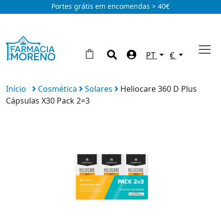
Portes grátis em encomendas > 40€
PT
€
Início
Cosmética
Solares
Heliocare 360 D Plus
Cápsulas X30 Pack 2=3