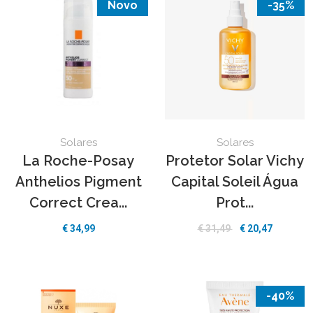
Novo
-35%
Solares
Solares
La Roche-Posay
Protetor Solar Vichy
Anthelios Pigment
Capital Soleil Água
Correct Crea...
Prot...
€
34,99
€
31,49
€
20,47
-40%