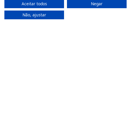
Aceitar todos
Negar
(Chamada para rede fixa nacional)
Não, ajustar
(+351) 912 474 321
(Chamada para rede móvel nacional)
geral@farmaciamoreno.pt
A Minha Conta
Login
Registar
Recuperar a password
Apoio ao Cliente
Política de Privacidade
Termos & Condições