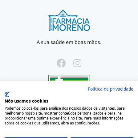
A sua saúde em boas mãos.
Política de privacidade
Onde Estamos
Nós usamos cookies
Podemos colocá-los para análise dos nossos dados de visitantes, para
melhorar o nosso site, mostrar conteúdos personalizados e para lhe
Largo São Domingos 42-44
proporcionar uma óptima experiência no site. Para mais informações
4050-545 Porto
sobre os cookies que utilizamos, abra as configurações.
Portugal
(+351) 22 200 35 45