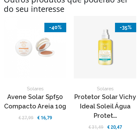
do seu interesse
-40%
-35%
Solares
Solares
Avene Solar Spf50
Protetor Solar Vichy
Compacto Areia 10g
Ideal Soleil Água
Protet...
€
27,99
€
16,79
€
31,49
€
20,47