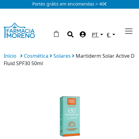
Portes grátis em encomendas > 40€
PT
€
Início
Cosmética
Solares
Martiderm Solar Active D
Fluid SPF30 50ml