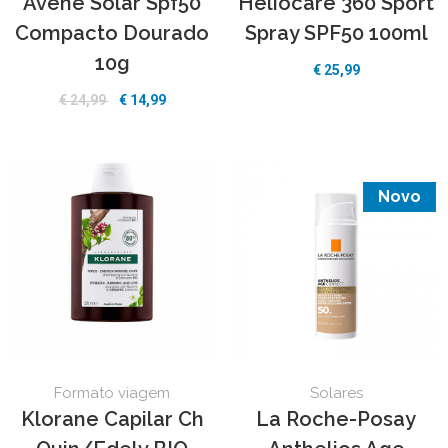
Avene Solar Spf50
Heliocare 360 Sport
Compacto Dourado
Spray SPF50 100ml
10g
€
25,99
€
24,99
€
14,99
Novo
Formato viagem
Solares
Klorane Capilar Ch
La Roche-Posay