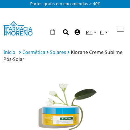
Portes grátis em encomendas > 40€
PT
€
Início
Cosmética
Solares
Klorane Creme Sublime
Pós-Solar