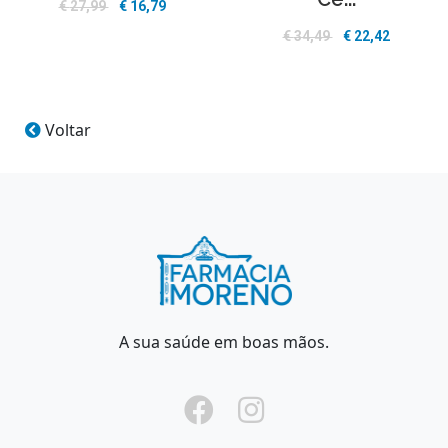
€
27,99
€
16,79
€
34,49
€
22,42
Voltar
A sua saúde em boas mãos.