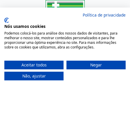
Política de privacidade
Onde Estamos
Nós usamos cookies
Podemos colocá-los para análise dos nossos dados de visitantes, para
Largo São Domingos 42-44
melhorar o nosso site, mostrar conteúdos personalizados e para lhe
proporcionar uma óptima experiência no site. Para mais informações
4050-545 Porto
sobre os cookies que utilizamos, abra as configurações.
Portugal
(+351) 22 200 35 45
Aceitar todos
Negar
(Chamada para rede fixa nacional)
(+351) 912 474 321
Não, ajustar
(Chamada para rede móvel nacional)
geral@farmaciamoreno.pt
A Minha Conta
Login
Registar