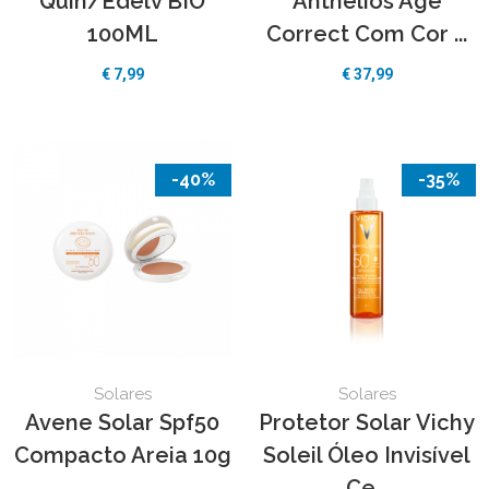
Quin/Edelv BIO
Anthelios Age
100ML
Correct Com Cor ...
€
7,99
€
37,99
-40%
-35%
Solares
Solares
Avene Solar Spf50
Protetor Solar Vichy
Compacto Areia 10g
Soleil Óleo Invisível
Ce...