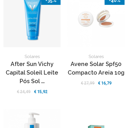
-35%
-40%
Solares
Solares
After Sun Vichy
Avene Solar Spf50
Capital Soleil Leite
Compacto Areia 10g
Pós Sol ...
€
27,99
€
16,79
€
24,49
€
15,92