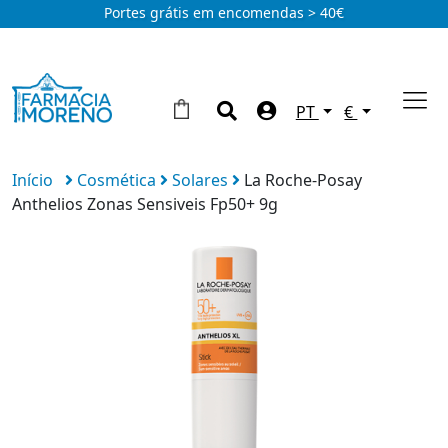
Portes grátis em encomendas > 40€
PT
€
Início
Cosmética
Solares
La Roche-Posay
Anthelios Zonas Sensiveis Fp50+ 9g