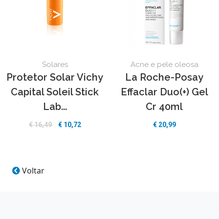
Solares
Acne e pele oleosa
Protetor Solar Vichy
La Roche-Posay
Capital Soleil Stick
Effaclar Duo(+) Gel
Lab...
Cr 40ml
€
16,49
€
10,72
€
20,99
Voltar