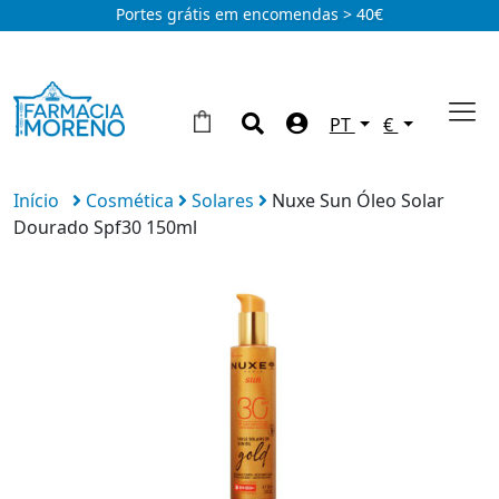
Portes grátis em encomendas > 40€
PT
€
Início
Cosmética
Solares
Nuxe Sun Óleo Solar
Dourado Spf30 150ml