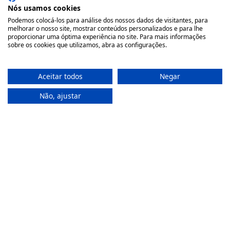
(Chamada para rede móvel nacional)
Nós usamos cookies
geral@farmaciamoreno.pt
Podemos colocá-los para análise dos nossos dados de visitantes, para
melhorar o nosso site, mostrar conteúdos personalizados e para lhe
proporcionar uma óptima experiência no site. Para mais informações
A Minha Conta
sobre os cookies que utilizamos, abra as configurações.
Login
Aceitar todos
Negar
Registar
Não, ajustar
Recuperar a password
Apoio ao Cliente
Política de Privacidade
Termos & Condições