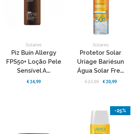
Solares
Solares
Piz Buin Allergy
Protetor Solar
FPS50+ Loção Pele
Uriage Bariésun
Sensível A...
Água Solar Fre...
€
24,99
€
27,99
€
20,99
-25%