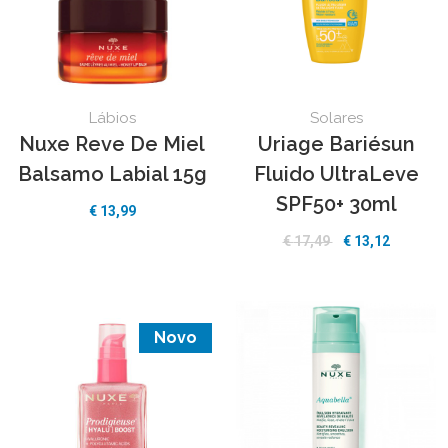
Lábios
Solares
Nuxe Reve De Miel
Uriage Bariésun
Balsamo Labial 15g
Fluido UltraLeve
SPF50+ 30ml
€
13,99
€
17,49
€
13,12
Novo