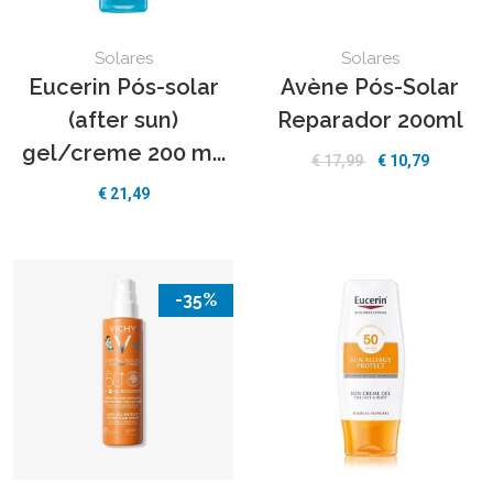
Solares
Solares
Eucerin Pós-solar
Avène Pós-Solar
(after sun)
Reparador 200ml
gel/creme 200 m...
€
17,99
€
10,79
€
21,49
-35%