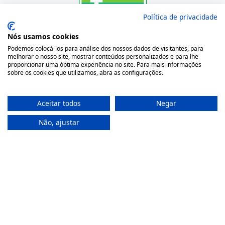
Política de privacidade
Onde Estamos
Nós usamos cookies
Podemos colocá-los para análise dos nossos dados de visitantes, para
Largo São Domingos 42-44
melhorar o nosso site, mostrar conteúdos personalizados e para lhe
proporcionar uma óptima experiência no site. Para mais informações
4050-545 Porto
sobre os cookies que utilizamos, abra as configurações.
Portugal
(+351) 22 200 35 45
Aceitar todos
Negar
(Chamada para rede fixa nacional)
(+351) 912 474 321
Não, ajustar
(Chamada para rede móvel nacional)
geral@farmaciamoreno.pt
A Minha Conta
Login
Registar
Recuperar a password