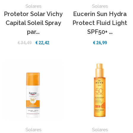
Solares
Solares
Protetor Solar Vichy
Eucerin Sun Hydra
Capital Soleil Spray
Protect Fluid Light
par...
SPF50+ ...
€
34,49
€
22,42
€
26,99
Solares
Solares