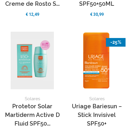
Creme de Rosto S...
SPF50+50ML
€
12,49
€
30,99
-25%
Solares
Solares
Protetor Solar
Uriage Bariesun –
Martiderm Active D
Stick Invisível
Fluid SPF50...
SPF50+