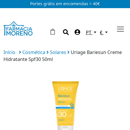
Portes grátis em encomendas > 40€
PT
€
Início
Cosmética
Solares
Uriage Bariesun Creme
Hidratante Spf30 50ml