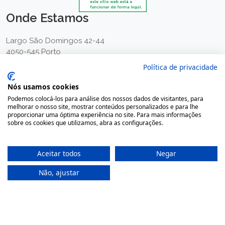
Onde Estamos
Largo São Domingos 42-44
4050-545 Porto
Portugal
Política de privacidade
(+351) 22 200 35 45
Nós usamos cookies
(Chamada para rede fixa nacional)
Podemos colocá-los para análise dos nossos dados de visitantes, para
(+351) 912 474 321
melhorar o nosso site, mostrar conteúdos personalizados e para lhe
proporcionar uma óptima experiência no site. Para mais informações
(Chamada para rede móvel nacional)
sobre os cookies que utilizamos, abra as configurações.
geral@farmaciamoreno.pt
A Minha Conta
Aceitar todos
Negar
Não, ajustar
Login
Registar
Recuperar a password