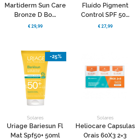
Martiderm Sun Care
Fluído Pigment
Bronze D Bo...
Control SPF 50...
€
29,99
€
27,99
-25%
Solares
Solares
Uriage Bariesun Fl
Heliocare Capsulas
Mat Spf50+ 50ml
Orais 60X3 2=3