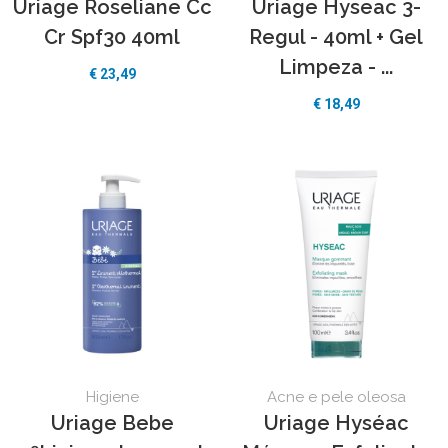
Uriage Roseliane Cc
Uriage Hyseac 3-
Cr Spf30 40ml
Regul - 40ml + Gel
Limpeza - ...
€
23,49
€
18,49
Higiene
Acne e pele oleosa
Uriage Bebe
Uriage Hyséac