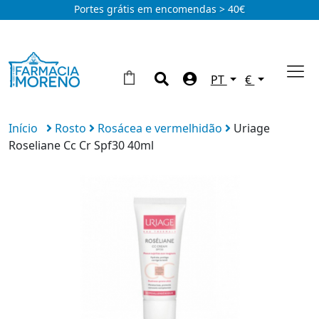
Portes grátis em encomendas > 40€
PT
€
Início
Rosto
Rosácea e vermelhidão
Uriage
Roseliane Cc Cr Spf30 40ml