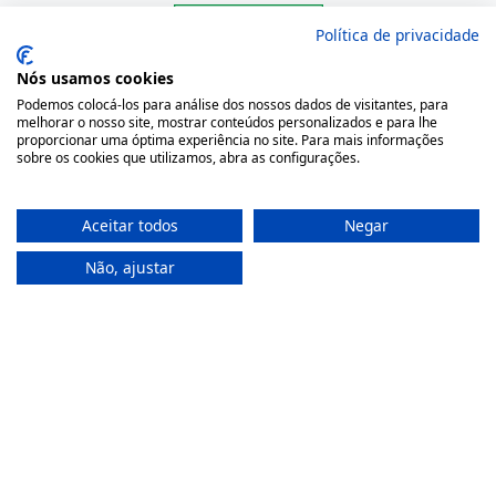
Política de privacidade
Nós usamos cookies
Onde Estamos
Podemos colocá-los para análise dos nossos dados de visitantes, para
melhorar o nosso site, mostrar conteúdos personalizados e para lhe
proporcionar uma óptima experiência no site. Para mais informações
Largo São Domingos 42-44
sobre os cookies que utilizamos, abra as configurações.
4050-545 Porto
Portugal
Aceitar todos
Negar
(+351) 22 200 35 45
(Chamada para rede fixa nacional)
Não, ajustar
(+351) 912 474 321
(Chamada para rede móvel nacional)
geral@farmaciamoreno.pt
A Minha Conta
Login
Registar