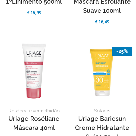
1ºLinimento 500ml
Máscara Esfoliante
Suave 100ml
€
15,99
€
16,49
-25%
Rosácea e vermelhidão
Solares
Uriage Roséliane
Uriage Bariesun
Máscara 40ml
Creme Hidratante