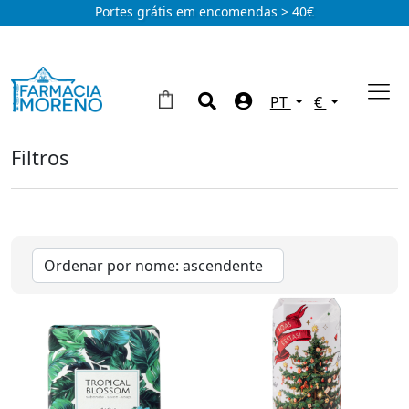
Portes grátis em encomendas > 40€
PT
€
Filtros
Corpo
Anti-Estrias
(1)
Desodorizantes
(24)
Firmeza
(3)
Hidratação
(47)
Higiene
(25)
Mãos
(19)
Pele atópica
(16)
Pés
(12)