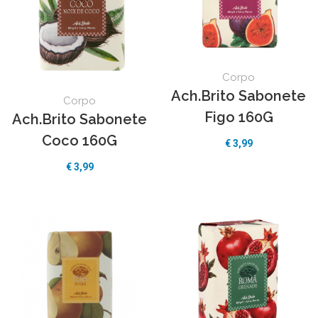
Spray
(5)
Martiderm
(2)
Stick
(1)
Okeeffes
(4)
Salvelox
(1)
Scholl
(2)
Corpo
Ach.Brito
(17)
Ach.Brito Sabonete
Cerave
(4)
Corpo
Sudocrem
(1)
Figo 160G
Ach.Brito Sabonete
Coco 160G
€ 3,99
€ 3,99