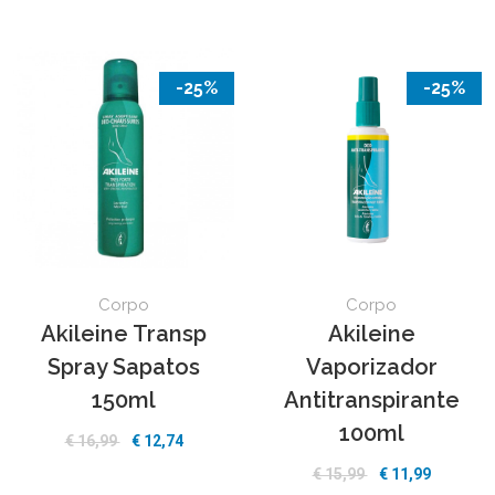
-25%
-25%
Corpo
Corpo
Akileine Transp
Akileine
Spray Sapatos
Vaporizador
150ml
Antitranspirante
100ml
€ 16,99
€ 12,74
€ 15,99
€ 11,99