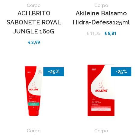
Corpo
Corpo
ACH.BRITO
Akileine Bálsamo
SABONETE ROYAL
Hidra-Defesa125ml
JUNGLE 160G
€ 11,75
€ 8,81
€ 3,99
-25%
-25%
Corpo
Corpo