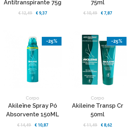
Antitranspirante 75g
75ml
€ 12,49
€ 9,37
€ 10,49
€ 7,87
-25%
-25%
Corpo
Corpo
Akileïne Spray Pó
Akileine Transp Cr
Absorvente 150ML
50ml
€ 14,49
€ 10,87
€ 11,49
€ 8,62