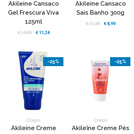
Akileine Cansaco
Akileine Cansaco
Gel Frescura Viva
Sais Banho 300g
125ml
€ 11,99
€ 8,99
€ 14,99
€ 11,24
-25%
-25%
Corpo
Corpo
Akileine Creme
Akileïne Creme Pés