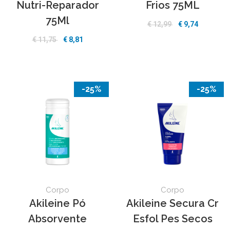
Nutri-Reparador
Frios 75ML
75Ml
€ 12,99
€ 9,74
€ 11,75
€ 8,81
-25%
-25%
Corpo
Corpo
Akileine Pó
Akileine Secura Cr
Absorvente
Esfol Pes Secos