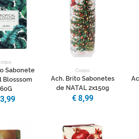
Corpo
to Sabonete
Corpo
Ach. Brito Sabonetes
Ac
l Blosssom
de NATAL 2x150g
160G
€ 8,99
 3,99