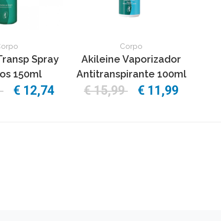
Corpo
Corpo
Transp Spray
Akileine Vaporizador
os 150ml
Antitranspirante 100ml
9
€ 12,74
€ 15,99
€ 11,99