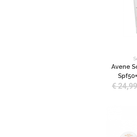
S
Avene So
Spf50+
€ 24,9