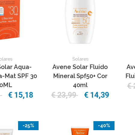
olares
Solares
olar Aqua-
Avene Solar Fluido
Av
ra-Mat SPF 30
Mineral Spf50+ Cor
Flu
50ML
40ml
€ 
0
€ 15,18
€ 23,99
€ 14,39
-25%
-40%