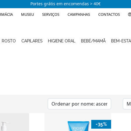
Portes grátis em encomendas > 40€
RMÁCIA
MUSEU
SERVIÇOS
CAMPANHAS
CONTACTOS
ROSTO
CAPILARES
HIGIENE ORAL
BEBÉ/MAMÃ
BEM-EST
-35%