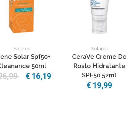
Solares
Solares
ene Solar Spf50+
CeraVe Creme De
Cleanance 50ml
Rosto Hidratante
SPF50 52ml
26,99
€ 16,19
€ 19,99