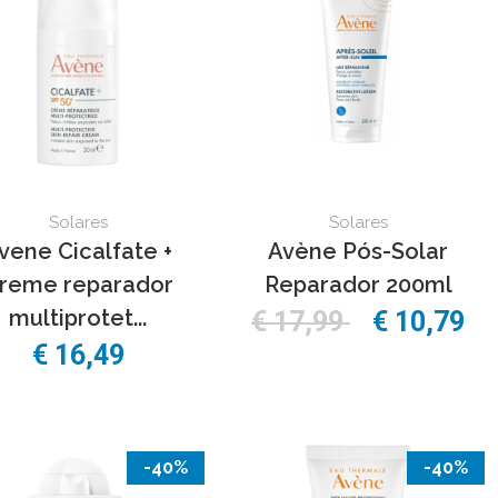
Solares
Solares
vene Cicalfate +
Avène Pós-Solar
reme reparador
Reparador 200ml
multiprotet...
€ 17,99
€ 10,79
€ 16,49
-40%
-40%