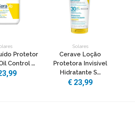
olares
Solares
uído Protetor
Cerave Loção
Oil Control ...
Protetora Invisível
Hidratante S...
23,99
€ 23,99