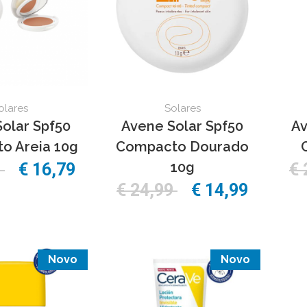
olares
Solares
olar Spf50
Avene Solar Spf50
Av
o Areia 10g
Compacto Dourado
10g
9
€ 16,79
€ 
€ 24,99
€ 14,99
Novo
Novo