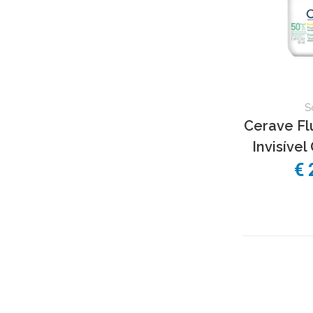
S
Cerave Fl
Invisível 
€ 