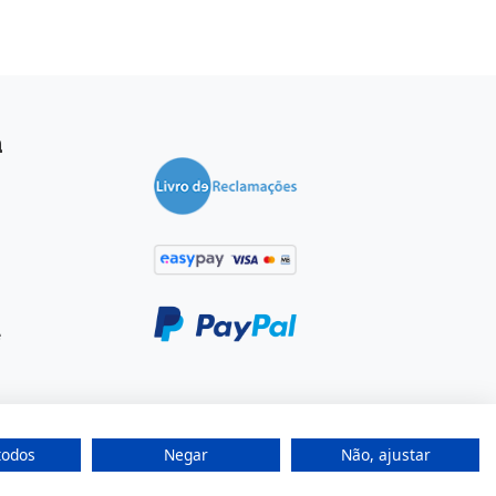
a
e
todos
Negar
Não, ajustar