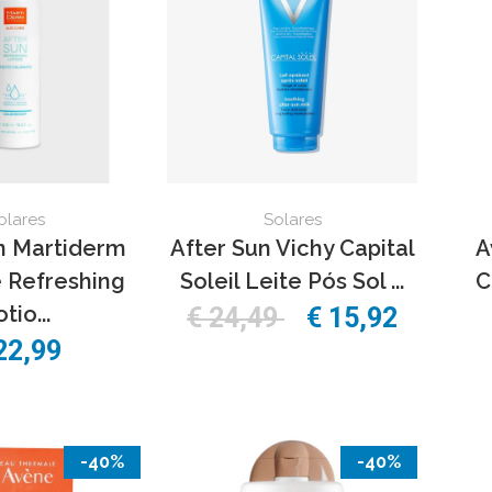
olares
Solares
n Martiderm
After Sun Vichy Capital
A
 Refreshing
Soleil Leite Pós Sol ...
C
tio...
€ 24,49
€ 15,92
22,99
-40%
-40%