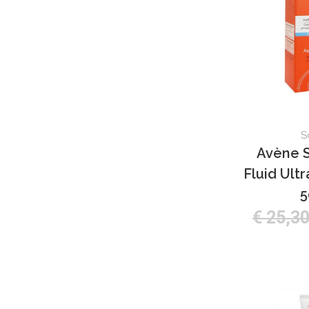
S
Avène S
Fluid Ult
€ 25,3