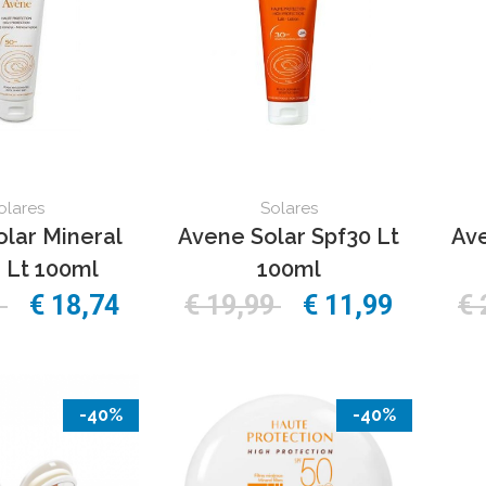
olares
Solares
lar Mineral
Avene Solar Spf30 Lt
Ave
 Lt 100ml
100ml
9
€ 18,74
€ 19,99
€ 11,99
€ 
-40%
-40%