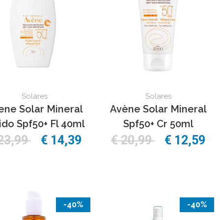
Solares
Solares
ene Solar Mineral
Avène Solar Mineral
ido Spf50+ Fl 40ml
Spf50+ Cr 50ml
23,99
€ 14,39
€ 20,99
€ 12,59
-40%
-40%