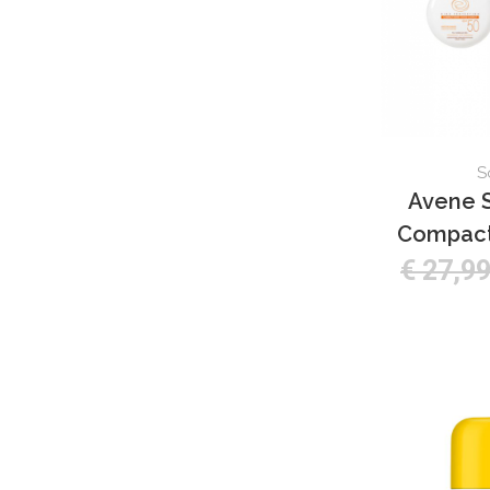
S
Avene S
Compact
€ 27,9