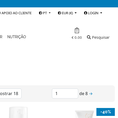
APOIO AO CLIENTE
PT
EUR (€)
LOGIN
0
Pesquisar
AR
NUTRIÇÃO
€ 0.00
de
8
→
-40%