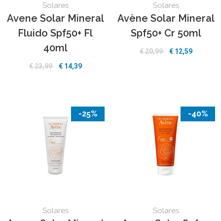
Solares
Solares
Avene Solar Mineral
Avène Solar Mineral
Fluido Spf50+ Fl
Spf50+ Cr 50ml
40ml
€ 20,99
€ 12,59
€ 23,99
€ 14,39
-25%
-40%
Solares
Solares