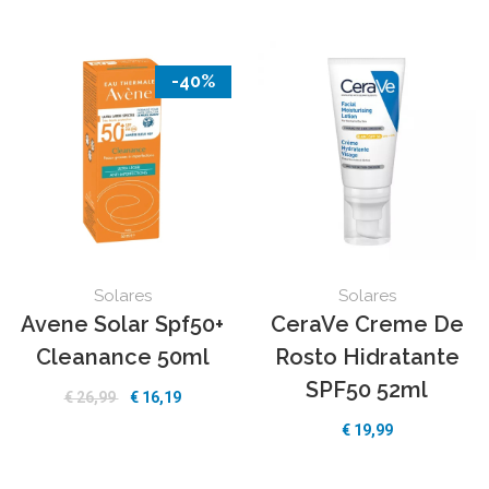
-40%
Solares
Solares
Avene Solar Spf50+
CeraVe Creme De
Cleanance 50ml
Rosto Hidratante
SPF50 52ml
€ 26,99
€ 16,19
€ 19,99