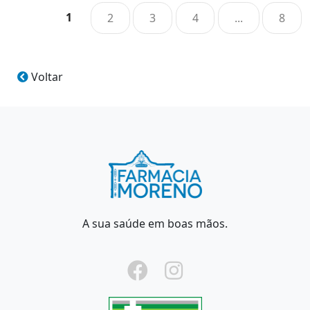
1
2
3
4
...
8
Voltar
A sua saúde em boas mãos.