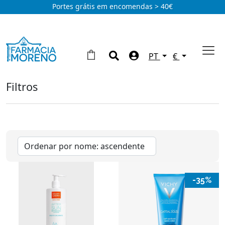
Portes grátis em encomendas > 40€
PT
€
Filtros
Solares
Bébe
(2)
Corpo
(16)
Rosto
(28)
Autobronzeadores
(1)
-35%
Marcas
Àvene
(18)
Eucerin
(13)