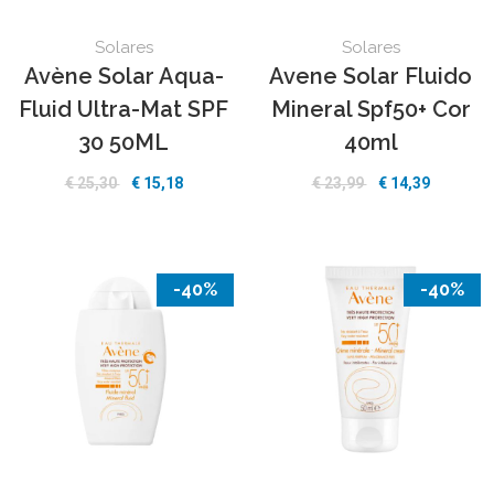
Solares
Solares
Avène Solar Aqua-
Avene Solar Fluido
Fluid Ultra-Mat SPF
Mineral Spf50+ Cor
30 50ML
40ml
€ 25,30
€ 15,18
€ 23,99
€ 14,39
-40%
-40%