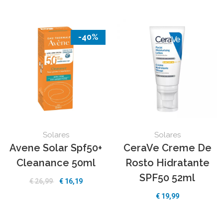
-40%
Solares
Solares
Avene Solar Spf50+
CeraVe Creme De
Cleanance 50ml
Rosto Hidratante
SPF50 52ml
€ 26,99
€ 16,19
€ 19,99