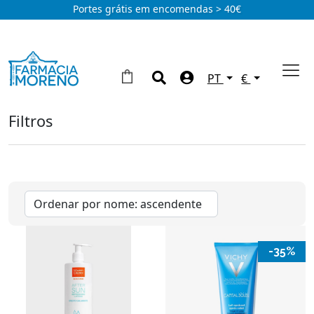
Portes grátis em encomendas > 40€
PT
€
Filtros
Solares
Bébe
(2)
Corpo
(16)
Rosto
(28)
Autobronzeadores
(1)
-35%
Marcas
Àvene
(18)
Eucerin
(13)