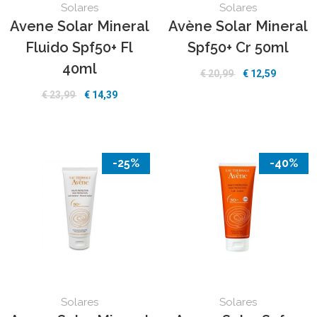
Solares
Solares
Avene Solar Mineral
Avène Solar Mineral
Fluido Spf50+ Fl
Spf50+ Cr 50ml
40ml
€ 20,99
€ 12,59
€ 23,99
€ 14,39
-25%
-40%
Solares
Solares