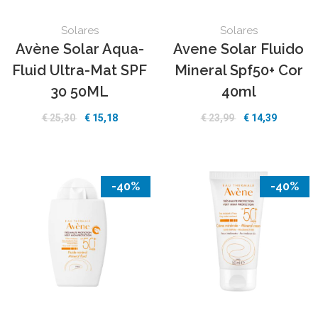
Solares
Solares
Avène Solar Aqua-
Avene Solar Fluido
Fluid Ultra-Mat SPF
Mineral Spf50+ Cor
30 50ML
40ml
€ 25,30
€ 15,18
€ 23,99
€ 14,39
-40%
-40%