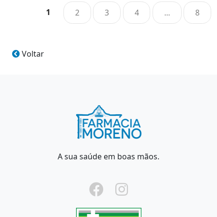
1
2
3
4
...
8
Voltar
A sua saúde em boas mãos.